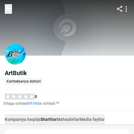
ArtButik
Kantselyariya do'koni
0
Ertaga ochiladi
09:00
da ochiladi
Kompaniya haqida
Sharhlar
Mahsulotlar
Media fayllar