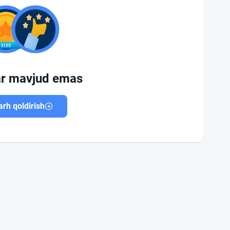
ar mavjud emas
rh qoldirish