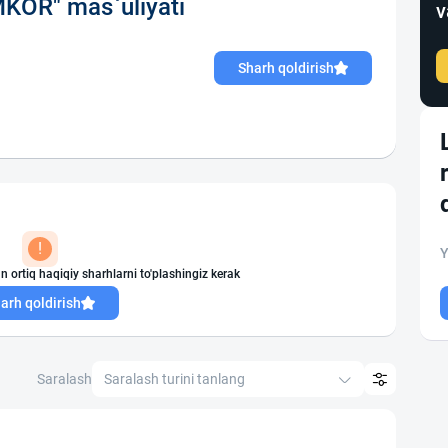
OR" mas`uliyati
v
Sharh qoldirish
!
Y
n ortiq haqiqiy sharhlarni to'plashingiz kerak
arh qoldirish
Saralash
Saralash turini tanlang