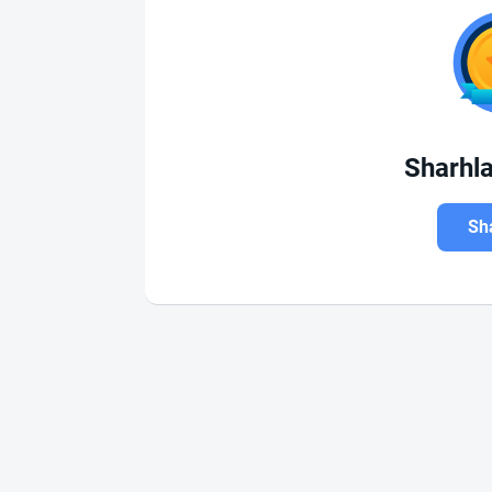
Sharhl
Sha