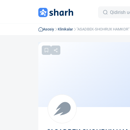
Asosiy
Klinikalar
"ASADBEK-SHOHRUX HAMKOR" m
cheklangan jamiyati