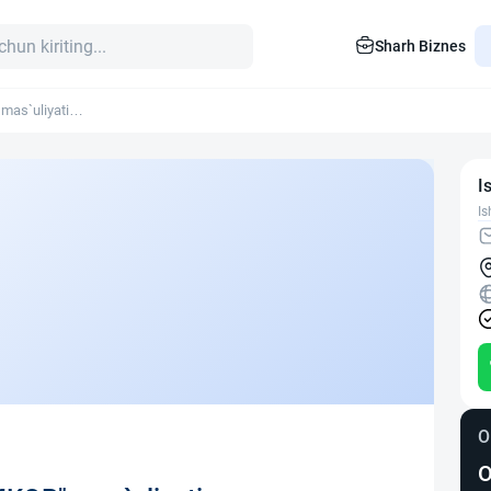
Sharh Biznes
as`uliyati
I
Is
O
O