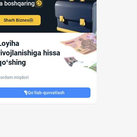
a boshqaring
Sharh Biznes
Loyiha
rivojlanishiga hissa
qo‘shing
ordam miqdori
Qo‘llab-quvvatlash