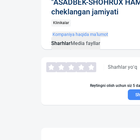
"ASADBEK-SHOHRUX HAMK
cheklangan jamiyati
Klinikalar
Kompaniya haqida ma'lumot
Sharhlar
Media fayllar
Sharhlar yo‘q
Reytingni olish uchun siz 5 da
Sh