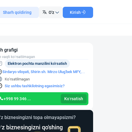
Sharh qoldiring
O'z
Kirish
sh grafigi
h vaqti ko‘rsatilmagan
Elektron pochta manzilini ko'rsatish
Sirdaryo viloyati, Shirin sh. Mirzo Ulug'bek MFY,
Xalqlar Do'stligi ko'chasi, 26-sonli AYOQSH binosi
Ko‘rsatilmagan
Siz ushbu tashkilotning egasimisiz?
+998 99 346 ...
Ko‘rsatish
‘z biznesingizni topa olmayapsizmi?
‘z biznesingizni qo'shing