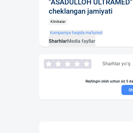
"ASADULLOH ULTRAMED" m
cheklangan jamiyati
Klinikalar
Kompaniya haqida ma'lumot
Sharhlar
Media fayllar
Sharhlar yo‘q
Reytingni olish uchun siz 5 da
Sh