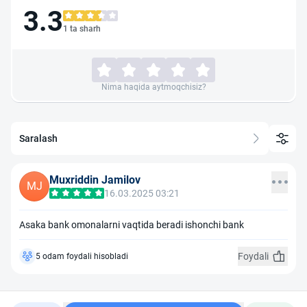
3.3
1 ta sharh
Nima haqida aytmoqchisiz?
Saralash
Muxriddin Jamilov
MJ
16.03.2025 03:21
Asaka bank omonalarni vaqtida beradi ishonchi bank
Foydali
5 odam foydali hisobladi