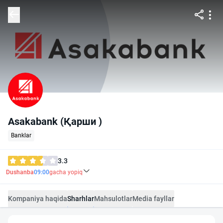
Asakabank (Қарши )
Banklar
3.3
Dushanba
09:00
gacha yopiq
Kompaniya haqida
Sharhlar
Mahsulotlar
Media fayllar