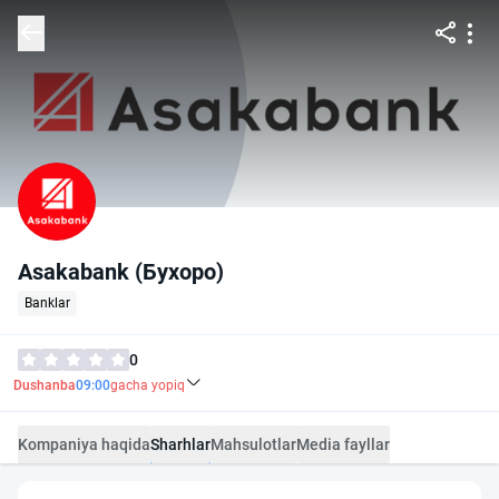
Asakabank (Бухоро)
Banklar
0
Dushanba
09:00
gacha yopiq
Kompaniya haqida
Sharhlar
Mahsulotlar
Media fayllar