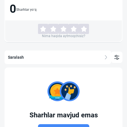
0
Sharhlar yo‘q
Nima haqida aytmoqchisiz?
Saralash
Sharhlar mavjud emas