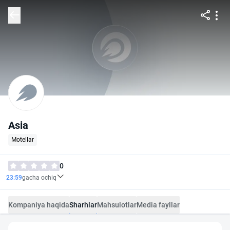
Asia
Motellar
0
23:59
gacha ochiq
Kompaniya haqida
Sharhlar
Mahsulotlar
Media fayllar