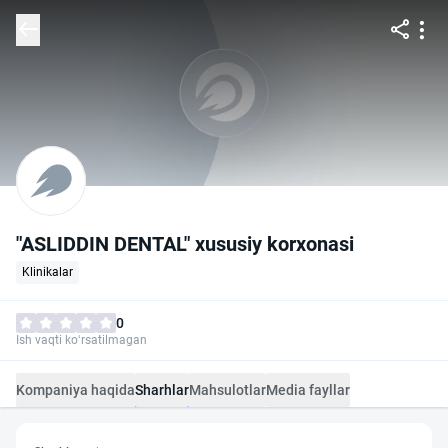
"ASLIDDIN DENTAL" xususiy korxonasi
Klinikalar
0
Ish vaqti ko‘rsatilmagan
Kompaniya haqida
Sharhlar
Mahsulotlar
Media fayllar