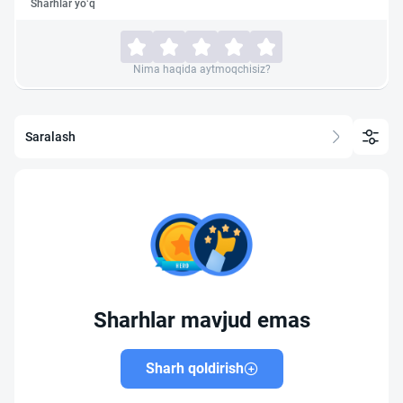
Sharhlar yo‘q
Nima haqida aytmoqchisiz?
Saralash
Sharhlar mavjud emas
Sharh qoldirish