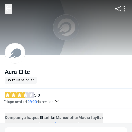
Aura Elite
Go‘zallik salonlari
3.3
Ertaga ochiladi
09:00
da ochiladi
Kompaniya haqida
Sharhlar
Mahsulotlar
Media fayllar