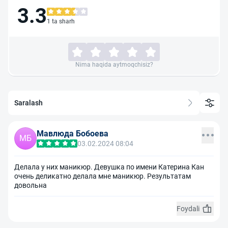
3.3
1 ta sharh
Nima haqida aytmoqchisiz?
Saralash
Мавлюда Бобоева
МБ
03.02.2024 08:04
Делала у них маникюр. Девушка по имени Катерина Кан
очень деликатно делала мне маникюр. Результатам
довольна
Foydali