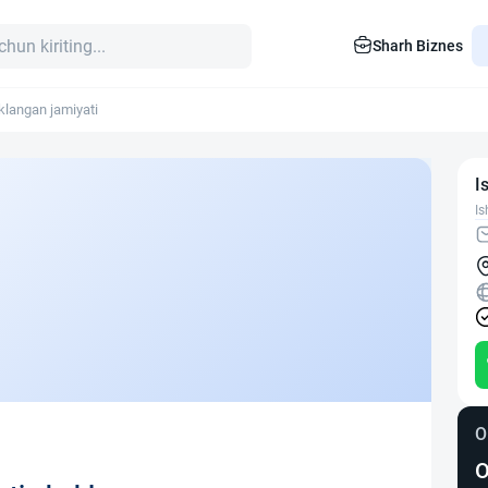
Sharh Biznes
langan jamiyati
I
Is
O
O