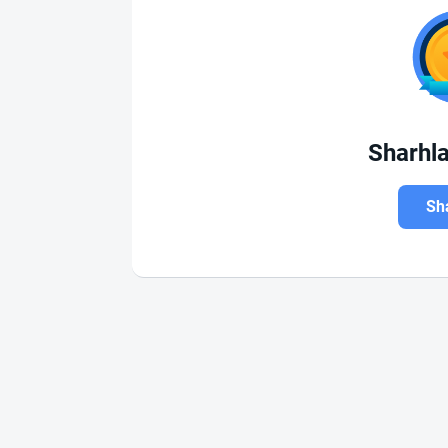
Sharhl
Sha