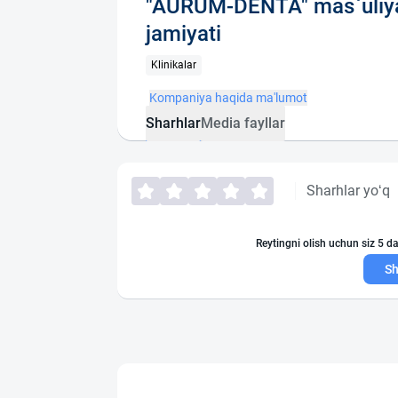
"AURUM-DENTA" mas`uliya
jamiyati
Klinikalar
Kompaniya haqida ma'lumot
Sharhlar
Media fayllar
Sharhlar yo‘q
Reytingni olish uchun siz 5 da
Sh