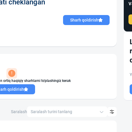
ti cheklangan
v
Sharh qoldirish
!
Y
n ortiq haqiqiy sharhlarni to'plashingiz kerak
arh qoldirish
Saralash
Saralash turini tanlang