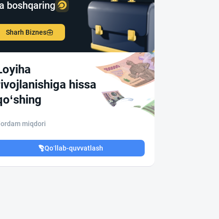
a boshqaring
Sharh Biznes
Loyiha
rivojlanishiga hissa
qo‘shing
ordam miqdori
Qo‘llab-quvvatlash