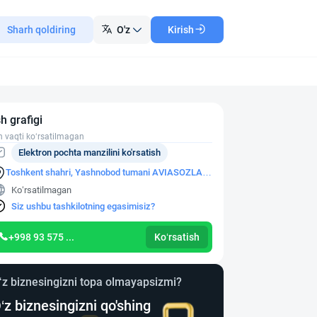
Sharh qoldiring
O'z
Kirish
sh grafigi
h vaqti ko‘rsatilmagan
Elektron pochta manzilini ko'rsatish
Toshkent shahri, Yashnobod tumani AVIASOZLAR-
4 MAVZESI
Ko‘rsatilmagan
Siz ushbu tashkilotning egasimisiz?
+998 93 575 ...
Ko‘rsatish
‘z biznesingizni topa olmayapsizmi?
‘z biznesingizni qo'shing