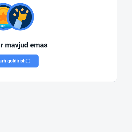
ar mavjud emas
rh qoldirish