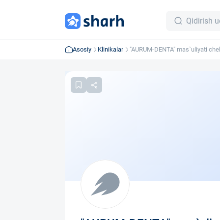
Asosiy
Klinikalar
"AURUM-DENTA" mas`uliyati chek