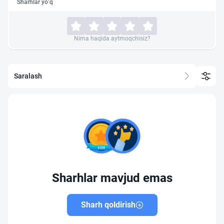
Sharhlar yo‘q
Nima haqida aytmoqchisiz?
Saralash
Sharhlar mavjud emas
Sharh qoldirish