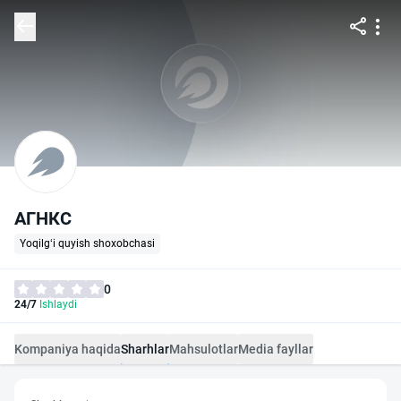
АГНКС
Yoqilg‘i quyish shoxobchasi
0
24/7
Ishlaydi
Kompaniya haqida
Sharhlar
Mahsulotlar
Media fayllar