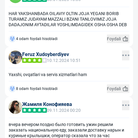
HAR YAKSHANBADA OILAVIY OLTIN JOJA YEGANI BORIB
TURAMIZ JUDAYAM MAZZALI BZANI TANLOVIMIZ JOJA
DADAJONIM AYTADILAR YOSHLIMDAGIDEK OSHA OSHA DEB
Foydali
4 odam foydali hisobladi
Feruz Xudoyberdiyev
10.12.2024 10:51
Yaxshi, ovqatlari va servis xizmatlari ham
Foydali
8 odam foydali hisobladi
Жамиля Конофияева
09.11.2024 00:20
вчера вечером поздно было готовить ужин решили
заказать национальную еду, заказали доставку нарын и
куриные крылышки, оператор сказала что за час