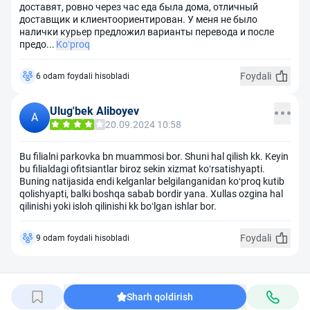
доставят, ровно через час еда была дома, отличный
доставщик и клиентоориентирован. У меня не было
налички курьер предложил варианты перевода и после
предо
...
Ko‘proq
Foydali
6 odam foydali hisobladi
Ulug'bek Aliboyev
A
20.09.2024 10:58
Bu filialni parkovka bn muammosi bor. Shuni hal qilish kk. Keyin
bu filialdagi ofitsiantlar biroz sekin xizmat koʻrsatishyapti.
Buning natijasida endi kelganlar belgilanganidan koʻproq kutib
qolishyapti, balki boshqa sabab bordir yana. Xullas ozgina hal
qilinishi yoki isloh qilinishi kk boʻlgan ishlar bor.
Foydali
9 odam foydali hisobladi
Sharh qoldirish