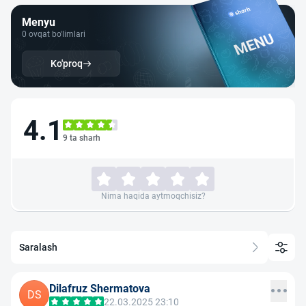
Menyu
0 ovqat bo'limlari
Ko'proq
4.1
9 ta sharh
Nima haqida aytmoqchisiz?
Saralash
Dilafruz Shermatova
DS
22.03.2025 23:10