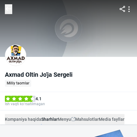
Axmad Oltin Jo'ja Sergeli
Milliy taomlar
4.1
Ish vaqti ko‘rsatilmagan
Kompaniya haqida
Sharhlar
Menyu
Mahsulotlar
Media fayllar