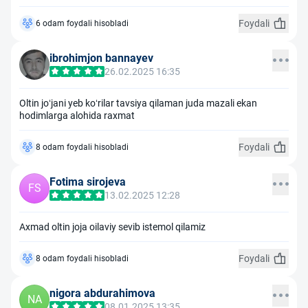
Foydali
6 odam foydali hisobladi
ibrohimjon bannayev
26.02.2025 16:35
Oltin jo‘jani yeb ko‘rilar tavsiya qilaman juda mazali ekan
hodimlarga alohida raxmat
Foydali
8 odam foydali hisobladi
Fotima sirojeva
FS
13.02.2025 12:28
Axmad oltin joja oilaviy sevib istemol qilamiz
Foydali
8 odam foydali hisobladi
nigora abdurahimova
NA
08.01.2025 13:35