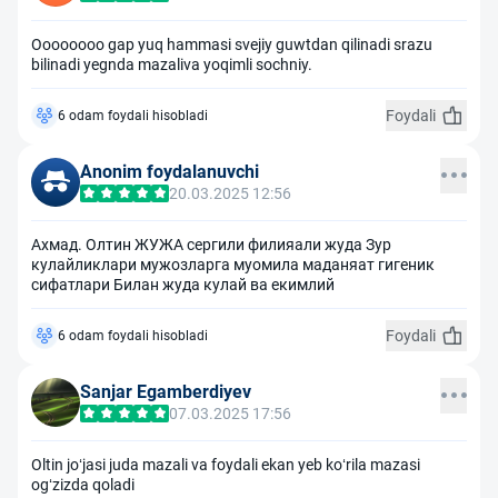
Oooooooo gap yuq hammasi svejiy guwtdan qilinadi srazu
bilinadi yegnda mazaliva yoqimli sochniy.
Foydali
6 odam foydali hisobladi
Anonim foydalanuvchi
20.03.2025 12:56
Ахмад. Олтин ЖУЖА сергили филияали жуда Зур
кулайликлари мужозларга муомила маданяат гигеник
сифатлари Билан жуда кулай ва екимлий
Foydali
6 odam foydali hisobladi
Sanjar Egamberdiyev
07.03.2025 17:56
Oltin joʻjasi juda mazali va foydali ekan yeb koʻrila mazasi
ogʻzizda qoladi