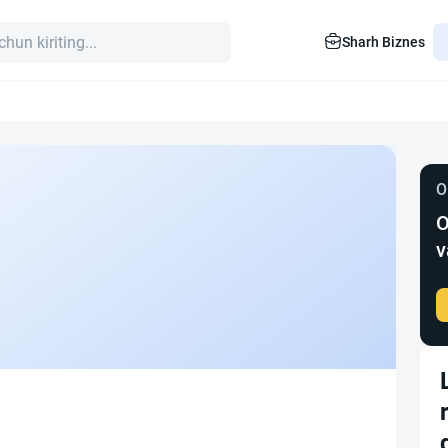
Sharh Biznes
O
O
v