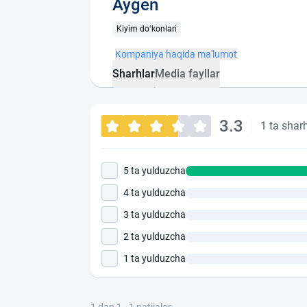
Aygen
Kiyim do‘konlari
Kompaniya haqida ma'lumot
Sharhlar
Media fayllar
3.3
1 ta shar
5 ta yulduzcha
4 ta yulduzcha
3 ta yulduzcha
2 ta yulduzcha
1 ta yulduzcha