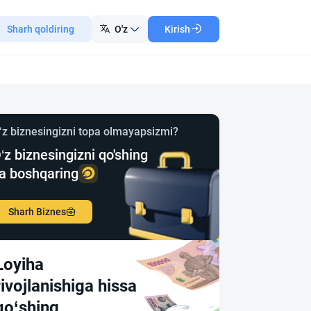
Sharh qoldiring
O'z
Kirish
‘z biznesingizni topa olmayapsizmi?
‘z biznesingizni qo'shing
a boshqaring
Sharh Biznes
Loyiha
rivojlanishiga hissa
qo‘shing