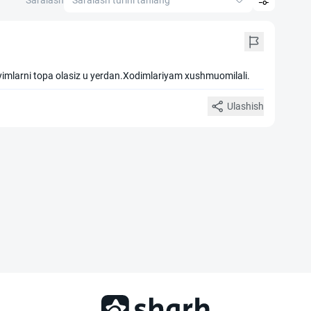
Saralash
Saralash turini tanlang
iyimlarni topa olasiz u yerdan.Xodimlariyam xushmuomilali.
Ulashish