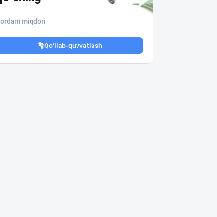
ordam miqdori
Qo‘llab-quvvatlash