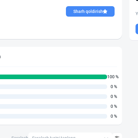
Sharh qoldirish
Y
h
100 %
0 %
0 %
0 %
0 %