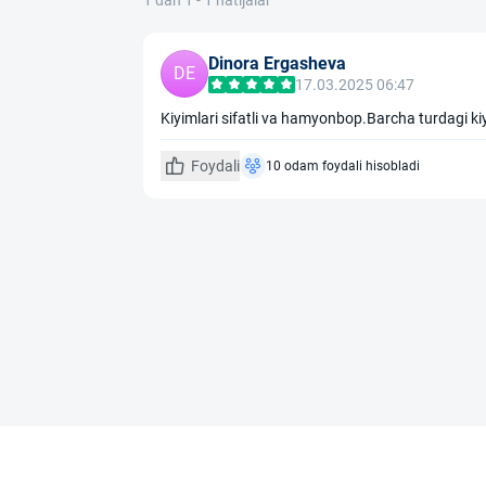
1 dan 1 - 1 natijalar
Dinora Ergasheva
DE
17.03.2025 06:47
Kiyimlari sifatli va hamyonbop.Barcha turdagi k
Foydali
10 odam foydali hisobladi