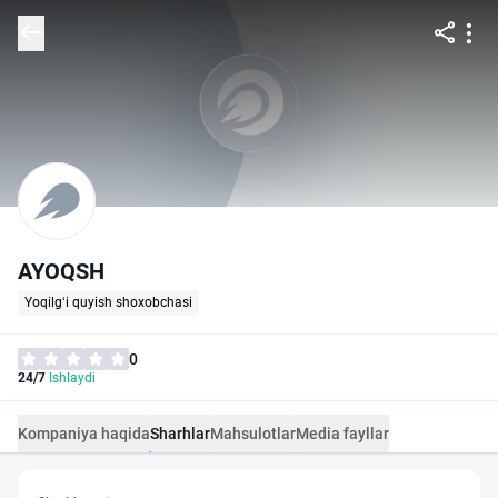
AYOQSH
Yoqilg‘i quyish shoxobchasi
0
24/7
Ishlaydi
Kompaniya haqida
Sharhlar
Mahsulotlar
Media fayllar