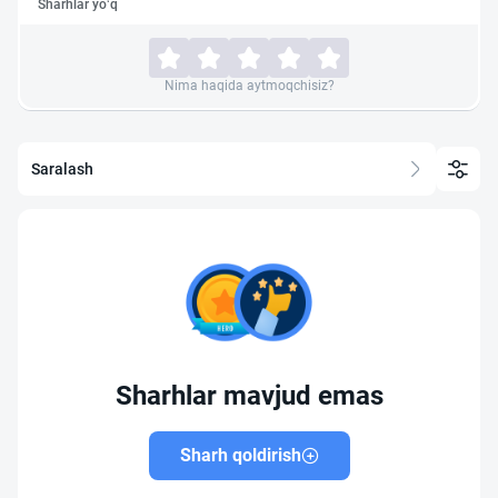
Sharhlar yo‘q
Nima haqida aytmoqchisiz?
Saralash
Sharhlar mavjud emas
Sharh qoldirish