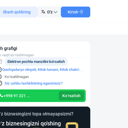
Sharh qoldiring
O'z
Kirish
sh grafigi
h vaqti ko‘rsatilmagan
Elektron pochta manzilini ko'rsatish
Qashqadaryo viloyati, Kitob tumani, Kitob shahri
K.Rustamova ko'chasi, 25-uy
Ko‘rsatilmagan
Siz ushbu tashkilotning egasimisiz?
+998 91 221 ...
Ko‘rsatish
‘z biznesingizni topa olmayapsizmi?
‘z biznesingizni qo'shing