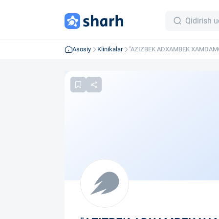
Asosiy
Klinikalar
"AZIZBEK ADXAMBEK XAMDAMO
korxonasi