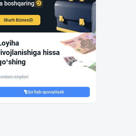
a boshqaring
Sharh Biznes
Loyiha
rivojlanishiga hissa
qo‘shing
ordam miqdori
Qo‘llab-quvvatlash