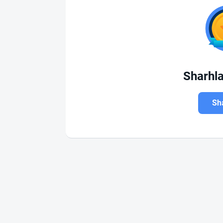
Sharhl
Sha