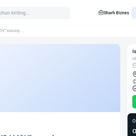
Sharh Biznes
V" xususiy
I
Is
O
O