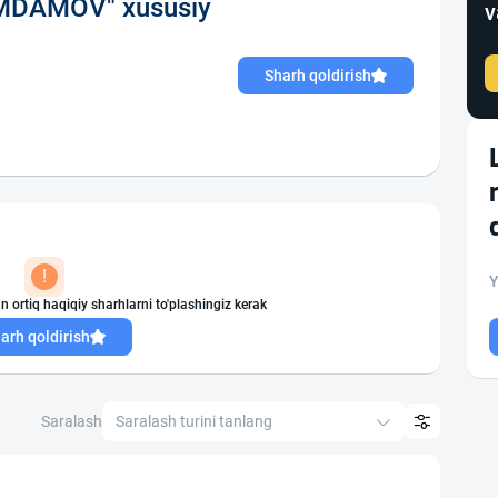
MDAMOV" xususiy
v
Sharh qoldirish
!
Y
n ortiq haqiqiy sharhlarni to'plashingiz kerak
arh qoldirish
Saralash
Saralash turini tanlang