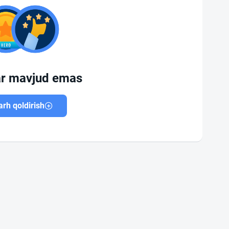
ar mavjud emas
rh qoldirish