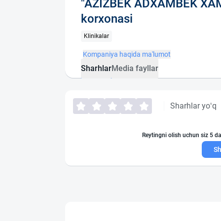
"AZIZBEK ADXAMBEK XA
korxonasi
Klinikalar
Kompaniya haqida ma'lumot
Sharhlar
Media fayllar
Sharhlar yo‘q
Reytingni olish uchun siz 5 da
Sh