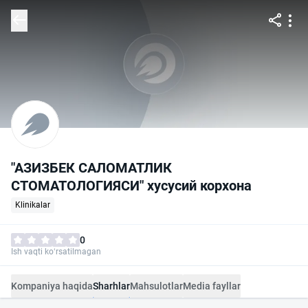
"АЗИЗБЕК САЛОМАТЛИК
СТОМАТОЛОГИЯСИ" хусусий корхона
Klinikalar
0
Ish vaqti ko‘rsatilmagan
Kompaniya haqida
Sharhlar
Mahsulotlar
Media fayllar