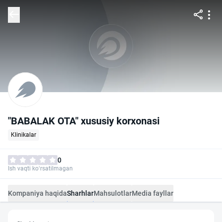
"BABALAK OTA" xususiy korxonasi
Klinikalar
0
Ish vaqti ko‘rsatilmagan
Kompaniya haqida
Sharhlar
Mahsulotlar
Media fayllar