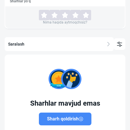
Sharhlar yo‘q
Nima haqida aytmoqchisiz?
Saralash
Sharhlar mavjud emas
Sharh qoldirish