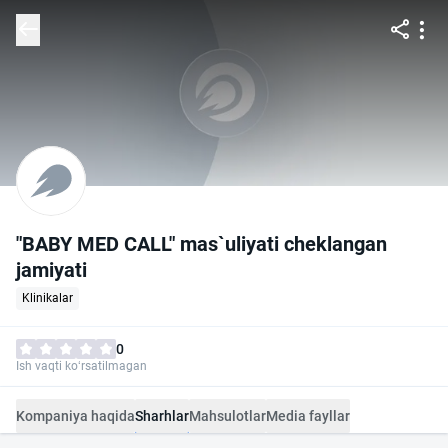
"BABY MED CALL" mas`uliyati cheklangan
jamiyati
Klinikalar
0
Ish vaqti ko‘rsatilmagan
Kompaniya haqida
Sharhlar
Mahsulotlar
Media fayllar