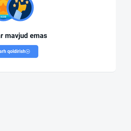
ar mavjud emas
rh qoldirish