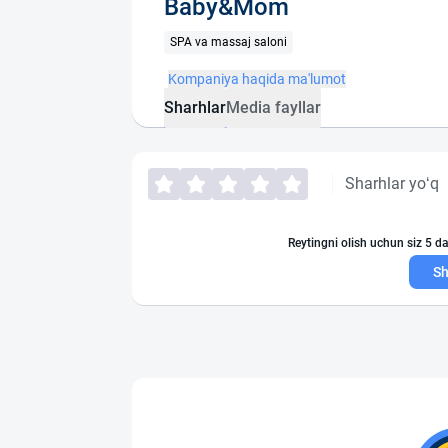
Baby&Mom
SPA va massaj saloni
Kompaniya haqida ma'lumot
Sharhlar
Media fayllar
Sharhlar yo‘q
Reytingni olish uchun siz 5 da
Sh