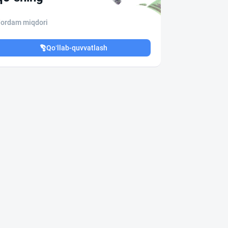
ordam miqdori
Qo‘llab-quvvatlash