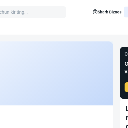
Sharh Biznes
O
O
v