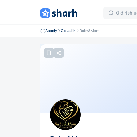
Asosiy
Go‘zallik
Baby&Mom