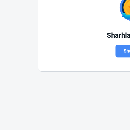
Sharhl
Sha