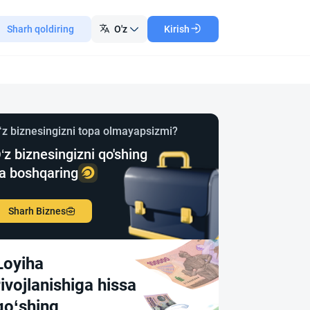
Sharh qoldiring
O'z
Kirish
‘z biznesingizni topa olmayapsizmi?
‘z biznesingizni qo'shing
a boshqaring
Sharh Biznes
Loyiha
rivojlanishiga hissa
qo‘shing