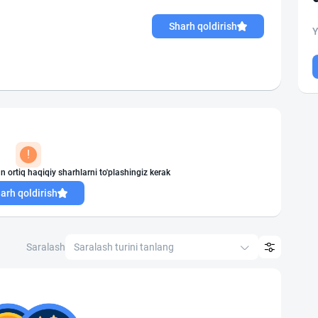
Sharh qoldirish
Y
!
n ortiq haqiqiy sharhlarni to'plashingiz kerak
arh qoldirish
Saralash
Saralash turini tanlang