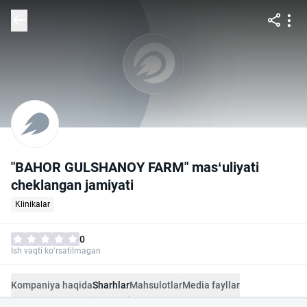
"BAHOR GULSHANOY FARM" mas‘uliyati
cheklangan jamiyati
Klinikalar
0
Ish vaqti ko‘rsatilmagan
Kompaniya haqida
Sharhlar
Mahsulotlar
Media fayllar