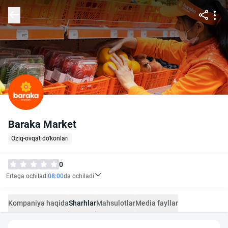
Baraka Market
Oziq-ovqat do'konlari
0
Ertaga ochiladi
08:00
da ochiladi
Kompaniya haqida
Sharhlar
Mahsulotlar
Media fayllar