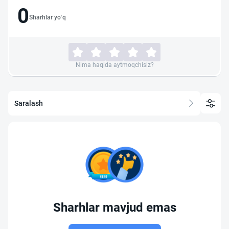
0
Sharhlar yo‘q
Nima haqida aytmoqchisiz?
Saralash
Sharhlar mavjud emas