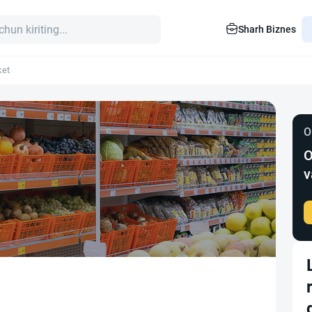
Sharh Biznes
ket
O
O
v