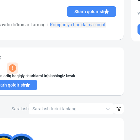
Sharh qoldirish
Y
savdo do‘konlari tarmog‘i.
Kompaniya haqida ma'lumot
q
!
n ortiq haqiqiy sharhlarni to'plashingiz kerak
arh qoldirish
Saralash
Saralash turini tanlang