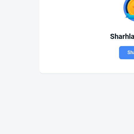
Sharhl
Sha