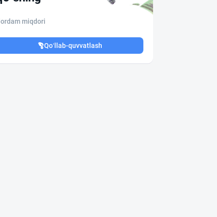
ordam miqdori
Qo‘llab-quvvatlash