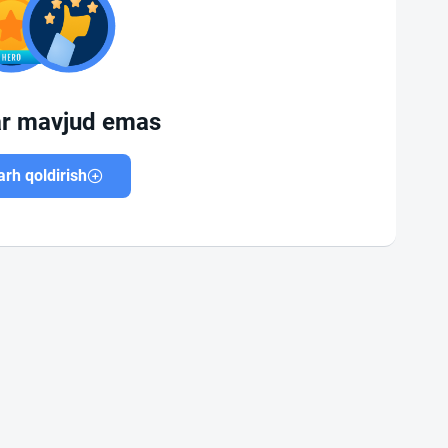
ar mavjud emas
rh qoldirish