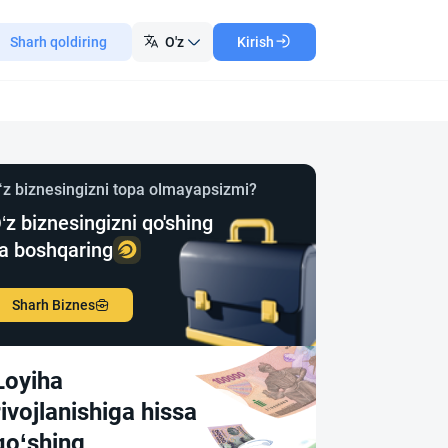
Sharh qoldiring
O'z
Kirish
‘z biznesingizni topa olmayapsizmi?
‘z biznesingizni qo'shing
a boshqaring
Sharh Biznes
Loyiha
rivojlanishiga hissa
qo‘shing