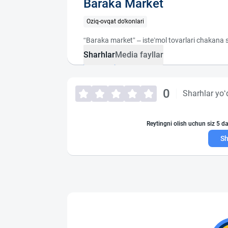
Baraka Market
Oziq-ovqat do'konlari
“Baraka market” – iste’mol tovarlari chakana 
Sharhlar
Media fayllar
0
Sharhlar yo‘
Reytingni olish uchun siz 5 da
Sh