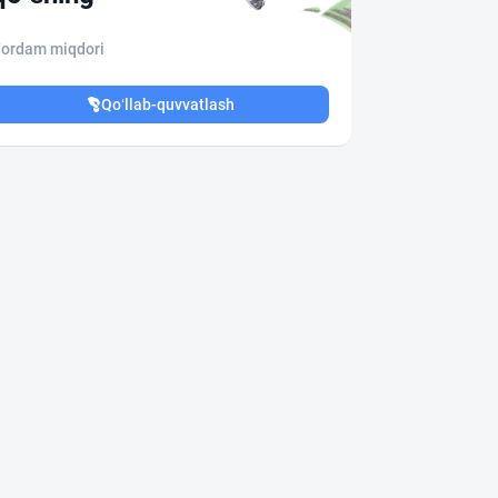
ordam miqdori
Qo‘llab-quvvatlash