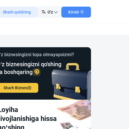
Sharh qoldiring
O'z
Kirish
‘z biznesingizni topa olmayapsizmi?
‘z biznesingizni qo'shing
a boshqaring
Sharh Biznes
Loyiha
rivojlanishiga hissa
qo‘shing