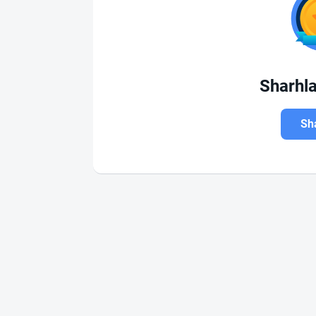
Sharhl
Sha