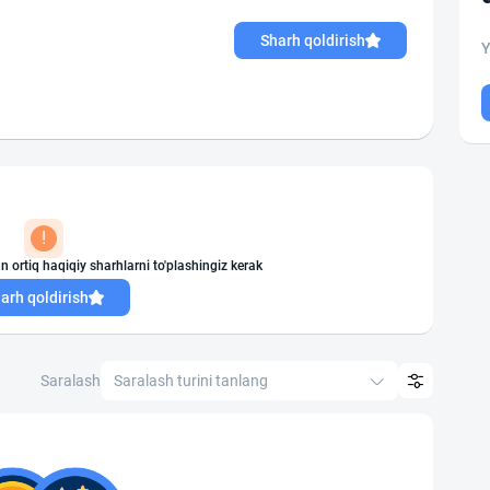
Sharh qoldirish
Y
!
n ortiq haqiqiy sharhlarni to'plashingiz kerak
arh qoldirish
Saralash
Saralash turini tanlang