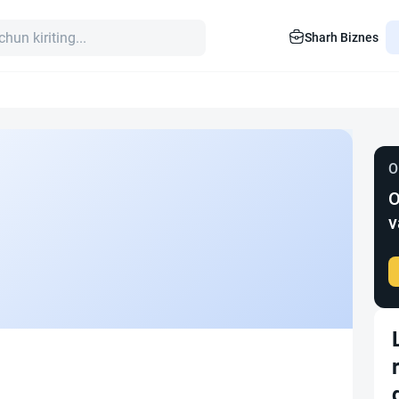
Sharh Biznes
O
O
v