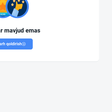
ar mavjud emas
rh qoldirish