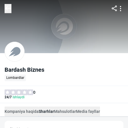
Bardash Biznes
Lombardlar
0
24/7
Ishlaydi
Kompaniya haqida
Sharhlar
Mahsulotlar
Media fayllar