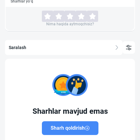
Sharhlar yo‘q
Nima haqida aytmoqchisiz?
Saralash
Sharhlar mavjud emas
Sharh qoldirish