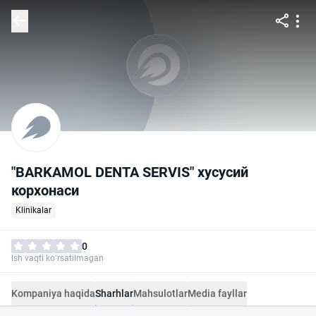
"BARKAMOL DENTA SERVIS" хусусий
корхонаси
Klinikalar
0
Ish vaqti ko‘rsatilmagan
Kompaniya haqida
Sharhlar
Mahsulotlar
Media fayllar