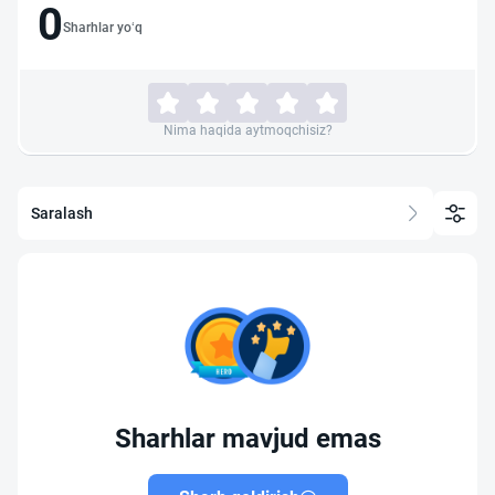
0
Sharhlar yo‘q
Nima haqida aytmoqchisiz?
Saralash
Sharhlar mavjud emas