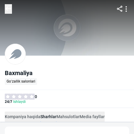
Baxmaliya
Go‘zallik salonlari
0
24/7
Ishlaydi
Kompaniya haqida
Sharhlar
Mahsulotlar
Media fayllar