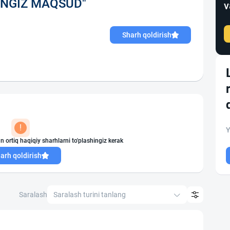
RANGIZ MAQSUD"
v
Sharh qoldirish
!
Y
n ortiq haqiqiy sharhlarni to'plashingiz kerak
arh qoldirish
Saralash
Saralash turini tanlang