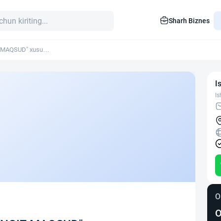
Sharh Biznes
 MAQSUD" xususiy
I
Is
O
O