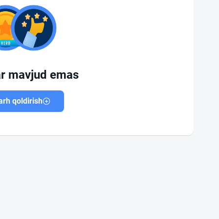
ar mavjud emas
rh qoldirish