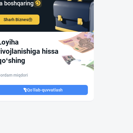
a boshqaring
Sharh Biznes
Loyiha
rivojlanishiga hissa
qo‘shing
ordam miqdori
Qo‘llab-quvvatlash