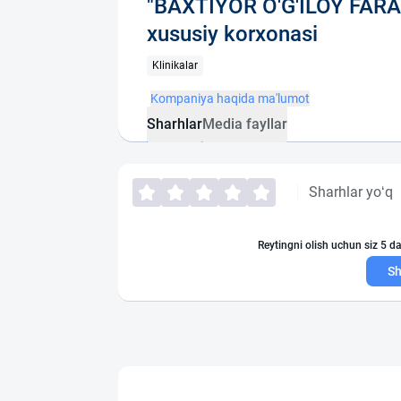
"BAXTIYOR O'G'ILOY FA
xususiy korxonasi
Klinikalar
Kompaniya haqida ma'lumot
Sharhlar
Media fayllar
Sharhlar yo‘q
Reytingni olish uchun siz 5 da
Sh