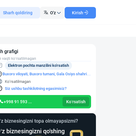
Sharh qoldiring
O'z
Kirish
sh grafigi
h vaqti ko‘rsatilmagan
Elektron pochta manzilini ko'rsatish
Buxoro viloyati, Buxoro tumani, Gala Osiyo shahri
Ibn Sino ko'chasi, 4-uy
Ko‘rsatilmagan
Siz ushbu tashkilotning egasimisiz?
+998 91 593 ...
Ko‘rsatish
‘z biznesingizni topa olmayapsizmi?
‘z biznesingizni qo'shing