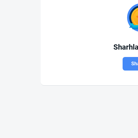
Sharhl
Sha