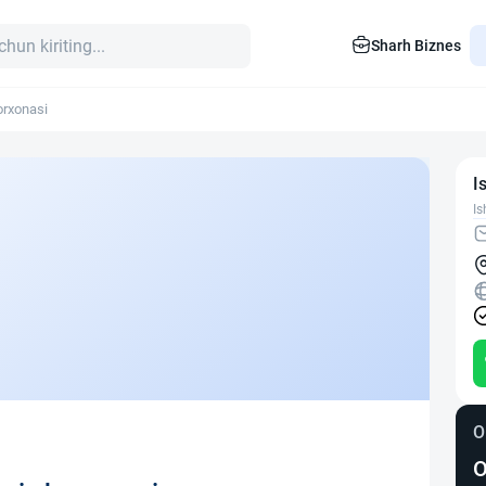
Sharh Biznes
 korxonasi
I
Is
O
O