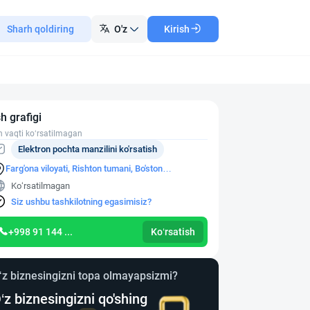
Sharh qoldiring
O'z
Kirish
sh grafigi
h vaqti ko‘rsatilmagan
Elektron pochta manzilini ko'rsatish
Farg'ona viloyati, Rishton tumani, Bo'ston
shaharchasi O'qituvchilar ko'chasi, 34-uy
Ko‘rsatilmagan
Siz ushbu tashkilotning egasimisiz?
+998 91 144 ...
Ko‘rsatish
‘z biznesingizni topa olmayapsizmi?
‘z biznesingizni qo'shing