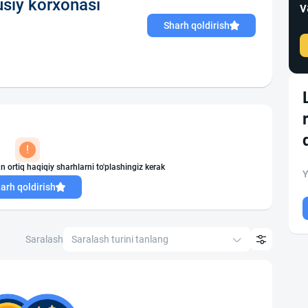
siy korxonasi
v
Sharh qoldirish
!
n ortiq haqiqiy sharhlarni to'plashingiz kerak
Y
arh qoldirish
Saralash
Saralash turini tanlang