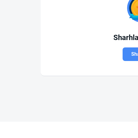
Sharhl
Sha