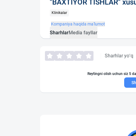
"BAXTIYOR TISHLAR" xusu
Klinikalar
Kompaniya haqida ma'lumot
Sharhlar
Media fayllar
Sharhlar yo‘q
Reytingni olish uchun siz 5 da
Sh