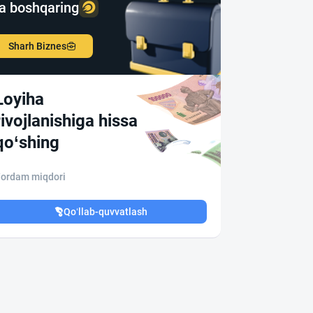
a boshqaring
Sharh Biznes
Loyiha
rivojlanishiga hissa
qo‘shing
ordam miqdori
Qo‘llab-quvvatlash