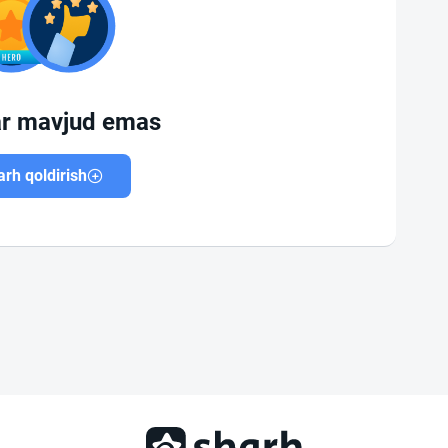
ar mavjud emas
rh qoldirish