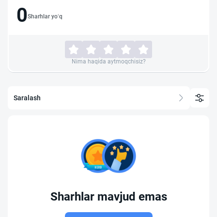
0
Sharhlar yo‘q
Nima haqida aytmoqchisiz?
Saralash
Sharhlar mavjud emas