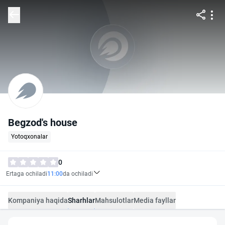
Begzod's house
Yotoqxonalar
0
Ertaga ochiladi
11:00
da ochiladi
Kompaniya haqida
Sharhlar
Mahsulotlar
Media fayllar