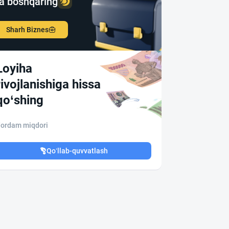
a boshqaring
Sharh Biznes
Loyiha
rivojlanishiga hissa
qo‘shing
ordam miqdori
Qo‘llab-quvvatlash