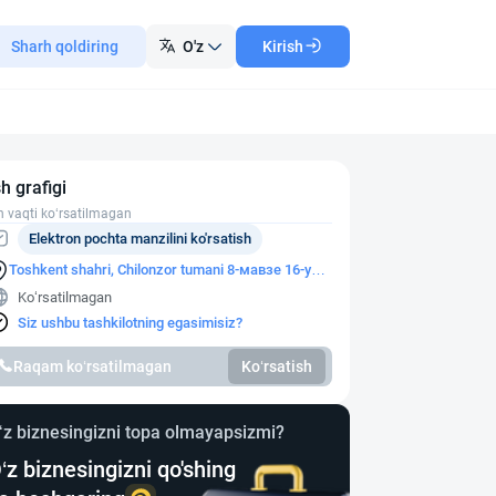
Sharh qoldiring
O'z
Kirish
sh grafigi
h vaqti ko‘rsatilmagan
Elektron pochta manzilini ko'rsatish
Toshkent shahri, Chilonzor tumani 8-мавзе 16-уй
60-хона
Ko‘rsatilmagan
Siz ushbu tashkilotning egasimisiz?
Raqam ko‘rsatilmagan
Ko‘rsatish
‘z biznesingizni topa olmayapsizmi?
‘z biznesingizni qo'shing