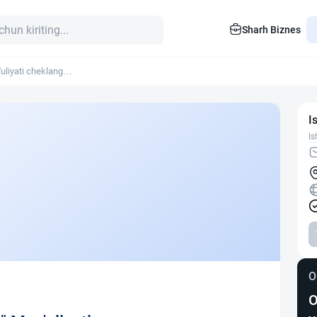
Sharh Biznes
liyati cheklangan
I
Is
O
O