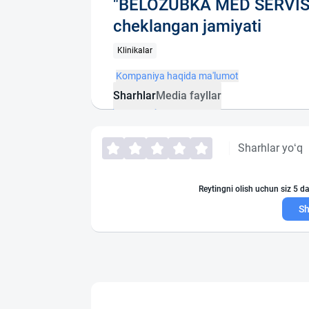
"BELOZUBKA MED SERVIS" 
cheklangan jamiyati
Klinikalar
Kompaniya haqida ma'lumot
Sharhlar
Media fayllar
Sharhlar yo‘q
Reytingni olish uchun siz 5 da
Sh