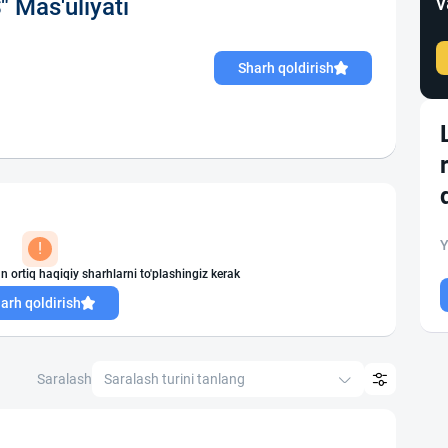
v
Mas'uliyati
Sharh qoldirish
Y
!
n ortiq haqiqiy sharhlarni to'plashingiz kerak
arh qoldirish
Saralash
Saralash turini tanlang