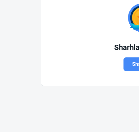
Sharhl
Sha