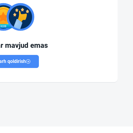
ar mavjud emas
rh qoldirish