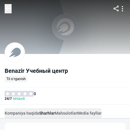
Benazir Учебный центр
Til o‘rganish
0
24/7
Ishlaydi
Kompaniya haqida
Sharhlar
Mahsulotlar
Media fayllar