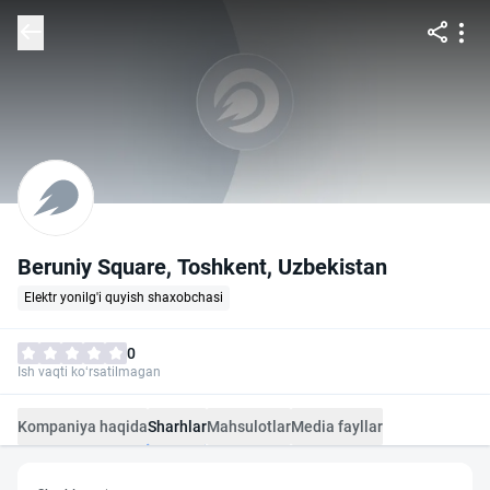
Beruniy Square, Тоshkent, Uzbekistan
Elektr yonilg'i quyish shaxobchasi
0
Ish vaqti ko‘rsatilmagan
Kompaniya haqida
Sharhlar
Mahsulotlar
Media fayllar