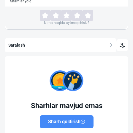
Sharhlar yo‘q
Nima haqida aytmoqchisiz?
Saralash
Sharhlar mavjud emas
Sharh qoldirish