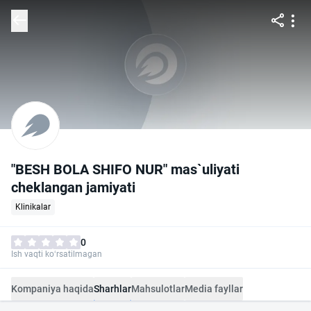
"BESH BOLA SHIFO NUR" mas`uliyati
cheklangan jamiyati
Klinikalar
0
Ish vaqti ko‘rsatilmagan
Kompaniya haqida
Sharhlar
Mahsulotlar
Media fayllar