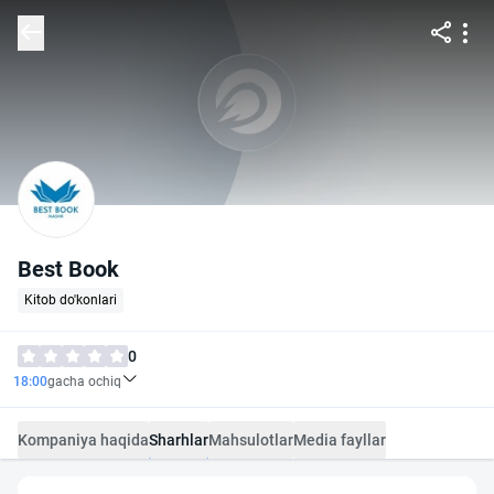
Best Book
Kitob do'konlari
0
18:00
gacha ochiq
Kompaniya haqida
Sharhlar
Mahsulotlar
Media fayllar