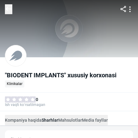
"BIODENT IMPLANTS" xususiy korxonasi
Klinikalar
0
Ish vaqti ko‘rsatilmagan
Kompaniya haqida
Sharhlar
Mahsulotlar
Media fayllar