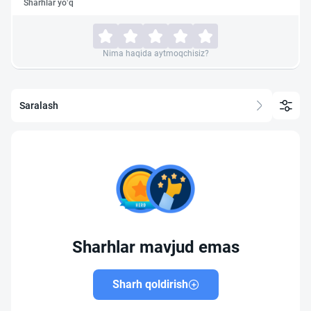
Sharhlar yo‘q
Nima haqida aytmoqchisiz?
Saralash
Sharhlar mavjud emas
Sharh qoldirish