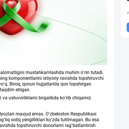
Y
 salomatligini mustahkamlashda muhim o‘rin tutadi.
ing komponentlarini ixtiyoriy ravishda topshiruvchi
o‘q. Biroq, qonun hujjatlarida qon topshirgan
r taqdim etilgan.
 va ustuvorliklarni birgalikda ko‘rib chiqamiz.
iyozlari mavjud emas. O‘zbekiston Respublikasi
g‘liq soliq yengilliklari ko‘zda tutilmagan. Bu esa
ravishda topshiruvchi donorlarni rag‘batlantirish