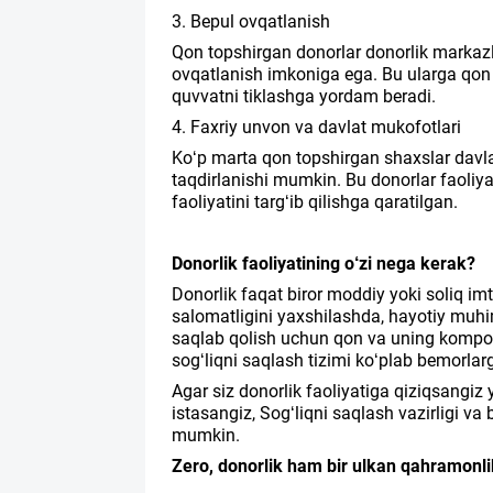
3. Bepul ovqatlanish
Qon topshirgan donorlar donorlik markazl
ovqatlanish imkoniga ega. Bu ularga qon
quvvatni tiklashga yordam beradi.
4. Faxriy unvon va davlat mukofotlari
Ko‘p marta qon topshirgan shaxslar davla
taqdirlanishi mumkin. Bu donorlar faoliya
faoliyatini targ‘ib qilishga qaratilgan.
Donorlik faoliyatining o‘zi nega kerak?
Donorlik faqat biror moddiy yoki soliq im
salomatligini yaxshilashda, hayotiy muh
saqlab qolish uchun qon va uning komponent
sog‘liqni saqlash tizimi ko‘plab bemorla
Agar siz donorlik faoliyatiga qiziqsangi
istasangiz, Sog‘liqni saqlash vazirligi v
mumkin.
Zero, donorlik ham bir ulkan qahramonli