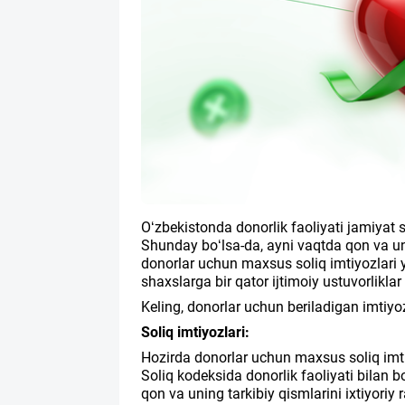
O‘zbekistonda donorlik faoliyati jamiyat
Shunday bo‘lsa-da, ayni vaqtda qon va un
donorlar uchun maxsus soliq imtiyozlari y
shaxslarga bir qator ijtimoiy ustuvorlikla
Keling, donorlar uchun beriladigan imtiyoz
Soliq imtiyozlari:
Hozirda donorlar uchun maxsus soliq imt
Soliq kodeksida donorlik faoliyati bilan bo
qon va uning tarkibiy qismlarini ixtiyoriy 