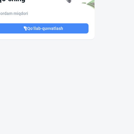
ordam miqdori
Qo‘llab-quvvatlash