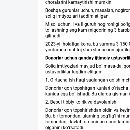
choralarini kamaytirishi mumkin.
Boshqa guruhlar uchun, masalan, nogironl
soliq imtiyozlari taqdim etilgan.
Misol uchun, I va II guruh nogironligi b
to‘lashning eng kam miqdorining 3 barob
qilinadi.
2023-yil holatiga ko‘ra, bu summa 3 150 
yordamga muhtoj shaxslar uchun ajratil
Donorlar uchun qanday ijtimoiy ustuvorl
Soliq imtiyozlari mavjud bo‘lmasa-da, qon
ustuvorliklar taqdim etilgan:
1. O‘rtacha ish haqi saqlangan qo‘shimc
Donorlar qon topshirgan kunlari o‘rtach
kuniga ega bo‘lishadi. Bu ularga qisman d
2. Bepul tibbiy ko‘rik va davolanish
Donorlar qon topshirishdan oldin va keyi
Bu, bir tomondan, ularning sog‘lig‘ini m
tomondan, davlat tomonidan donorlarning
olganini ko‘rsatadi.