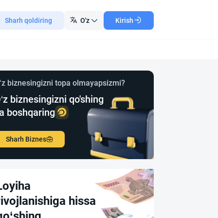
Sharh qoldiring
O'z
Kirish
‘z biznesingizni topa olmayapsizmi?
‘z biznesingizni qo'shing
a boshqaring
Sharh Biznes
Loyiha
rivojlanishiga hissa
qo‘shing