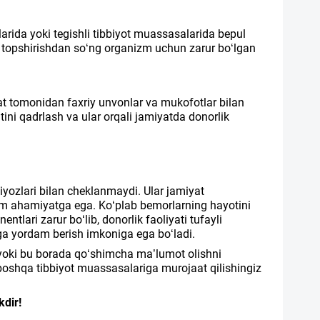
arida yoki tegishli tibbiyot muassasalarida bepul
 topshirishdan so‘ng organizm uchun zarur bo‘lgan
t tomonidan faxriy unvonlar va mukofotlar bilan
tini qadrlash va ular orqali jamiyatda donorlik
tiyozlari bilan cheklanmaydi. Ular jamiyat
im ahamiyatga ega. Ko‘plab bemorlarning hayotini
lari zarur bo‘lib, donorlik faoliyati tufayli
rga yordam berish imkoniga ega bo‘ladi.
z yoki bu borada qo‘shimcha ma’lumot olishni
a boshqa tibbiyot muassasalariga murojaat qilishingiz
kdir!