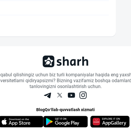
 qabul qilishingiz uchun biz turli kompaniyalar haqida eng yaxsh
niversitetlarni qidiryapsizmi? Bizning vazifamiz boshqa odamlard
tanlovingizni osonlashtirish uchun.
Blog
Qo‘llab-quvvatlash xizmati