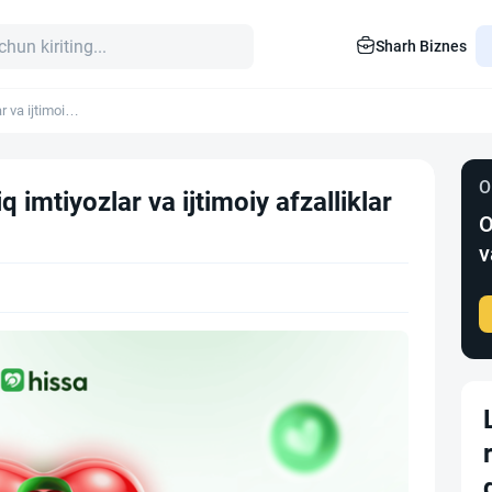
Sharh Biznes
 va ijtimoiy
O
 imtiyozlar va ijtimoiy afzalliklar
O
v