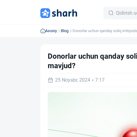
Asosiy
Blog
Donorlar uchun qanday soliq imtiyozlar
afzalliklar mavjud?
Donorlar uchun qanday soliq
mavjud?
25 Noyabr, 2024
7:17