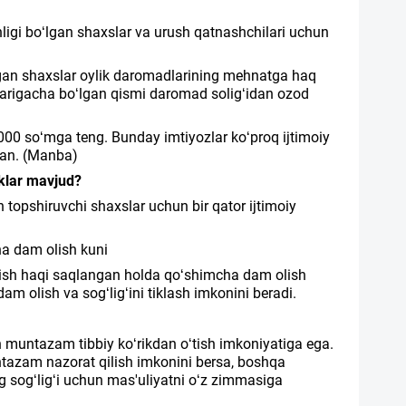
igi bo‘lgan shaxslar va urush qatnashchilari uchun
o‘lgan shaxslar oylik daromadlarining mehnatga haq
arigacha bo‘lgan qismi daromad solig‘idan ozod
000 so‘mga teng. Bunday imtiyozlar ko‘proq ijtimoiy
gan. (Manba)
iklar mavjud?
 topshiruvchi shaxslar uchun bir qator ijtimoiy
ha dam olish kuni
a ish haqi saqlangan holda qo‘shimcha dam olish
am olish va sog‘lig‘ini tiklash imkonini beradi.
n muntazam tibbiy ko‘rikdan o‘tish imkoniyatiga ega.
untazam nazorat qilish imkonini bersa, boshqa
 sog‘lig‘i uchun mas'uliyatni o‘z zimmasiga