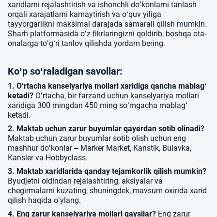
xaridlarni rejalashtirish va ishonchli do‘konlarni tanlash
orqali xarajatlarni kamaytirish va o‘quv yiliga
tayyorgarlikni maksimal darajada samarali qilish mumkin.
Sharh platformasida o‘z fikrlaringizni qoldirib, boshqa ota-
onalarga to‘g‘ri tanlov qilishda yordam bering.
Ko‘p so‘raladigan savollar:
1. O‘rtacha kanselyariya mollari xaridiga qancha mablag‘
ketadi?
O‘rtacha, bir farzand uchun kanselyariya mollari
xaridiga 300 mingdan 450 ming so‘mgacha mablag‘
ketadi.
2. Maktab uchun zarur buyumlar qayerdan sotib olinadi?
Maktab uchun zarur buyumlar sotib olish uchun eng
mashhur do‘konlar – Marker Market, Kanstik, Bulavka,
Kansler va Hobbyclass.
3. Maktab xaridlarida qanday tejamkorlik qilish mumkin?
Byudjetni oldindan rejalashtiring, aksiyalar va
chegirmalarni kuzating, shuningdek, mavsum oxirida xarid
qilish haqida o‘ylang.
4. Eng zarur kanselyariya mollari qaysilar?
Eng zarur