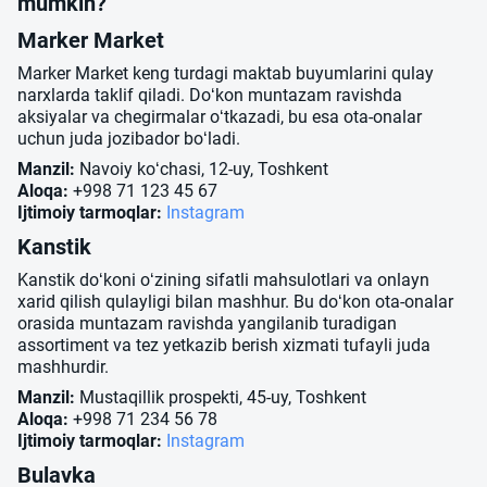
mumkin?
Marker Market
Marker Market keng turdagi maktab buyumlarini qulay
narxlarda taklif qiladi. Do‘kon muntazam ravishda
aksiyalar va chegirmalar o‘tkazadi, bu esa ota-onalar
uchun juda jozibador bo‘ladi.
Manzil:
Navoiy ko‘chasi, 12-uy, Toshkent
Aloqa:
+998 71 123 45 67
Ijtimoiy tarmoqlar:
Instagram
Kanstik
Kanstik do‘koni o‘zining sifatli mahsulotlari va onlayn
xarid qilish qulayligi bilan mashhur. Bu do‘kon ota-onalar
orasida muntazam ravishda yangilanib turadigan
assortiment va tez yetkazib berish xizmati tufayli juda
mashhurdir.
Manzil:
Mustaqillik prospekti, 45-uy, Toshkent
Aloqa:
+998 71 234 56 78
Ijtimoiy tarmoqlar:
Instagram
Bulavka