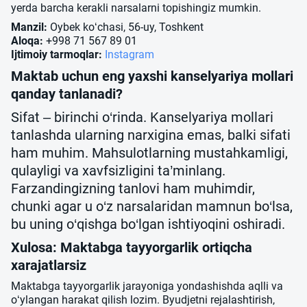
yerda barcha kerakli narsalarni topishingiz mumkin.
Manzil:
Oybek ko‘chasi, 56-uy, Toshkent
Aloqa:
+998 71 567 89 01
Ijtimoiy tarmoqlar:
Instagram
Maktab uchun eng yaxshi kanselyariya mollari
qanday tanlanadi?
Sifat – birinchi o‘rinda.
Kanselyariya mollari
tanlashda ularning narxigina emas, balki sifati
ham muhim. Mahsulotlarning mustahkamligi,
qulayligi va xavfsizligini ta’minlang.
Farzandingizning tanlovi ham muhimdir,
chunki agar u o‘z narsalaridan mamnun bo‘lsa,
bu uning o‘qishga bo‘lgan ishtiyoqini oshiradi.
Xulosa: Maktabga tayyorgarlik ortiqcha
xarajatlarsiz
Maktabga tayyorgarlik jarayoniga yondashishda aqlli va
o‘ylangan harakat qilish lozim. Byudjetni rejalashtirish,