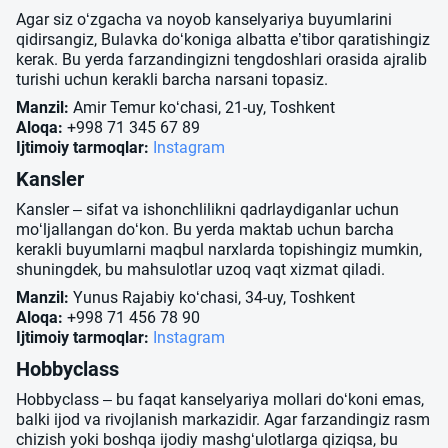
Agar siz o‘zgacha va noyob kanselyariya buyumlarini
qidirsangiz, Bulavka do‘koniga albatta e’tibor qaratishingiz
kerak. Bu yerda farzandingizni tengdoshlari orasida ajralib
turishi uchun kerakli barcha narsani topasiz.
Manzil:
Amir Temur ko‘chasi, 21-uy, Toshkent
Aloqa:
+998 71 345 67 89
Ijtimoiy tarmoqlar:
Instagram
Kansler
Kansler – sifat va ishonchlilikni qadrlaydiganlar uchun
mo‘ljallangan do‘kon. Bu yerda maktab uchun barcha
kerakli buyumlarni maqbul narxlarda topishingiz mumkin,
shuningdek, bu mahsulotlar uzoq vaqt xizmat qiladi.
Manzil:
Yunus Rajabiy ko‘chasi, 34-uy, Toshkent
Aloqa:
+998 71 456 78 90
Ijtimoiy tarmoqlar:
Instagram
Hobbyclass
Hobbyclass – bu faqat kanselyariya mollari do‘koni emas,
balki ijod va rivojlanish markazidir. Agar farzandingiz rasm
chizish yoki boshqa ijodiy mashg‘ulotlarga qiziqsa, bu