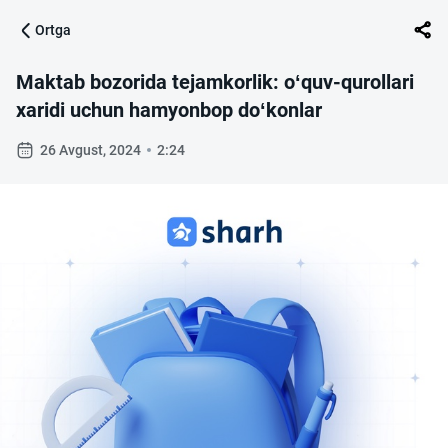
Ortga
Maktab bozorida tejamkorlik: o‘quv-qurollari
xaridi uchun hamyonbop do‘konlar
26 Avgust, 2024
2:24