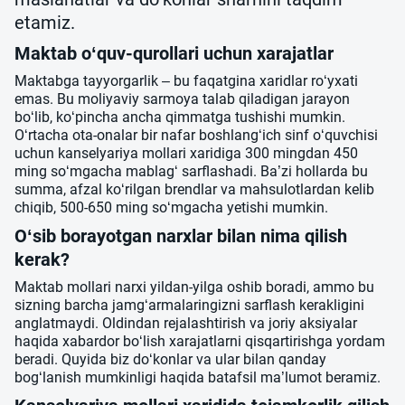
etamiz.
Maktab o‘quv-qurollari uchun xarajatlar
Maktabga tayyorgarlik – bu faqatgina xaridlar ro‘yxati
emas. Bu moliyaviy sarmoya talab qiladigan jarayon
bo‘lib, ko‘pincha ancha qimmatga tushishi mumkin.
O‘rtacha ota-onalar bir nafar boshlang‘ich sinf o‘quvchisi
uchun kanselyariya mollari xaridiga 300 mingdan 450
ming so‘mgacha mablag‘ sarflashadi. Ba’zi hollarda bu
summa, afzal ko‘rilgan brendlar va mahsulotlardan kelib
chiqib, 500-650 ming so‘mgacha yetishi mumkin.
O‘sib borayotgan narxlar bilan nima qilish
kerak?
Maktab mollari narxi yildan-yilga oshib boradi, ammo bu
sizning barcha jamg‘armalaringizni sarflash kerakligini
anglatmaydi. Oldindan rejalashtirish va joriy aksiyalar
haqida xabardor bo‘lish xarajatlarni qisqartirishga yordam
beradi. Quyida biz do‘konlar va ular bilan qanday
bog‘lanish mumkinligi haqida batafsil ma’lumot beramiz.