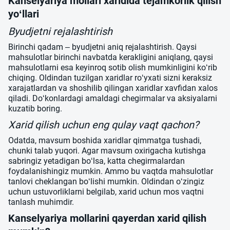
Kanselyariya mollari xaridida tejamkorlik qilish
yo‘llari
Byudjetni rejalashtirish
Birinchi qadam – byudjetni aniq rejalashtirish. Qaysi
mahsulotlar birinchi navbatda kerakligini aniqlang, qaysi
mahsulotlarni esa keyinroq sotib olish mumkinligini ko‘rib
chiqing. Oldindan tuzilgan xaridlar ro‘yxati sizni keraksiz
xarajatlardan va shoshilib qilingan xaridlar xavfidan xalos
qiladi. Do‘konlardagi amaldagi chegirmalar va aksiyalarni
kuzatib boring.
Xarid qilish uchun eng qulay vaqt qachon?
Odatda, mavsum boshida xaridlar qimmatga tushadi,
chunki talab yuqori. Agar mavsum oxirigacha kutishga
sabringiz yetadigan bo‘lsa, katta chegirmalardan
foydalanishingiz mumkin. Ammo bu vaqtda mahsulotlar
tanlovi cheklangan bo‘lishi mumkin. Oldindan o‘zingiz
uchun ustuvorliklarni belgilab, xarid uchun mos vaqtni
tanlash muhimdir.
Kanselyariya mollarini qayerdan xarid qilish