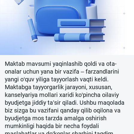
Maktab mavsumi yaqinlashib qoldi va ota-
onalar uchun yana bir vazifa – farzandlarini
yangi o‘quv yiliga tayyorlash vaqti keldi.
Maktabga tayyorgarlik jarayoni, xususan,
kanselyariya mollari xaridi ko‘pincha oilaviy
byudjetga jiddiy ta’sir qiladi. Ushbu maqolada
biz sizga bu vazifani qanday qilib oqilona va
byudjetga mos tarzda amalga oshirish
mumkinligi haqida bir necha foydali
maslahatlar va do‘konlar sharhini taqdim