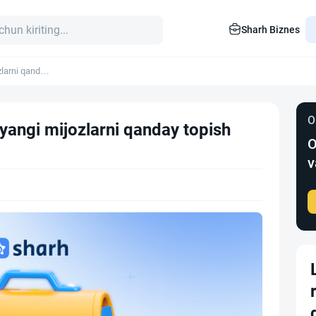
Sharh Biznes
zlarni qanday
O
 yangi mijozlarni qanday topish
O
v