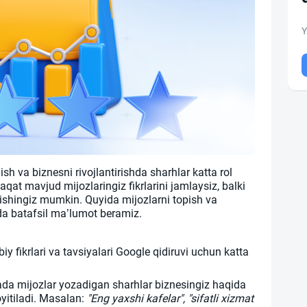
Y
h va biznesni rivojlantirishda sharhlar katta rol
aqat mavjud mijozlaringiz fikrlarini jamlaysiz, balki
ishingiz mumkin. Quyida mijozlarni topish va
qida batafsil ma’lumot beramiz.
y fikrlari va tavsiyalari Google qidiruvi uchun katta
da mijozlar yozadigan sharhlar biznesingiz haqida
oyitiladi. Masalan:
"Eng yaxshi kafelar", "sifatli xizmat