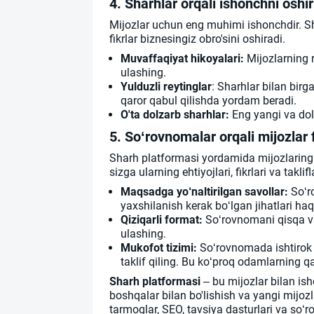
4. Sharhlar orqali ishonchni oshir
Mijozlar uchun eng muhimi ishonchdir. Sh
fikrlar biznesingiz obro'sini oshiradi.
Muvaffaqiyat hikoyalari:
Mijozlarning re
ulashing.
Yulduzli reytinglar
: Sharhlar bilan birg
qaror qabul qilishda yordam beradi.
O'ta dolzarb sharhlar:
Eng yangi va dol
5. So‘rovnomalar orqali mijozlar f
Sharh platformasi yordamida mijozlaringi
sizga ularning ehtiyojlari, fikrlari va takl
Maqsadga yo‘naltirilgan savollar:
So‘ro
yaxshilanish kerak bo‘lgan jihatlari haq
Qiziqarli format:
So‘rovnomani qisqa va 
ulashing.
Mukofot tizimi:
So‘rovnomada ishtirok 
taklif qiling. Bu ko‘proq odamlarning q
Sharh platformasi
– bu mijozlar bilan isho
boshqalar bilan bo'lishish va yangi mijozl
tarmoqlar, SEO, tavsiya dasturlari va so‘ro