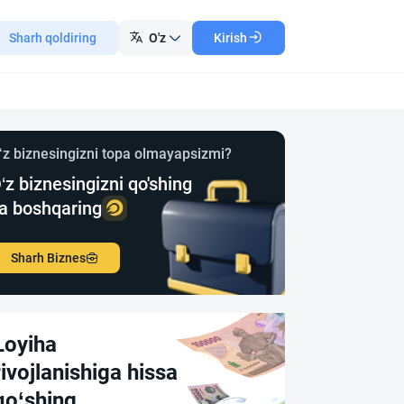
Sharh qoldiring
O'z
Kirish
‘z biznesingizni topa olmayapsizmi?
‘z biznesingizni qo'shing
a boshqaring
Sharh Biznes
Loyiha
rivojlanishiga hissa
qo‘shing