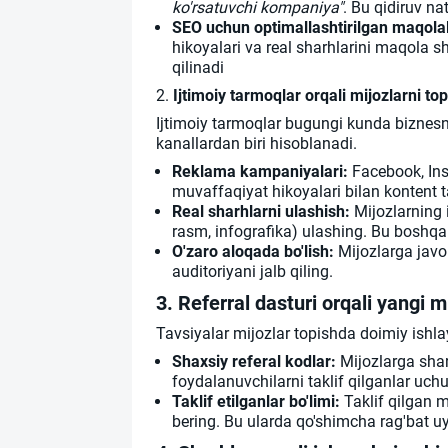
ko'rsatuvchi kompaniya"
. Bu qidiruv na
SEO uchun optimallashtirilgan maqolal
hikoyalari va real sharhlarini maqola sh
qilinadi
2.
Ijtimoiy tarmoqlar orqali mijozlarni to
Ijtimoiy tarmoqlar bugungi kunda biznesni
kanallardan biri hisoblanadi.
Reklama kampaniyalari:
Facebook, Ins
muvaffaqiyat hikoyalari bilan kontent t
Real sharhlarni ulashish:
Mijozlarning i
rasm, infografika) ulashing. Bu boshqa
O'zaro aloqada bo'lish:
Mijozlarga javob
auditoriyani jalb qiling.
3. Referral dasturi orqali yangi mi
Tavsiyalar mijozlar topishda doimiy ishl
Shaxsiy referal kodlar:
Mijozlarga shar
foydalanuvchilarni taklif qilganlar uch
Taklif etilganlar bo'limi:
Taklif qilgan m
bering. Bu ularda qo'shimcha rag'bat uy