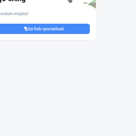
ordam miqdori
Qo‘llab-quvvatlash