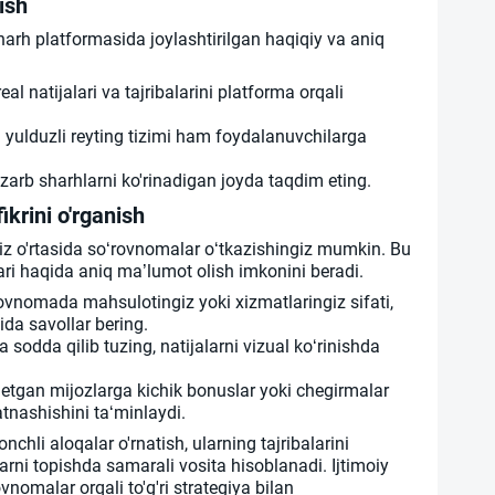
ish
arh platformasida joylashtirilgan haqiqiy va aniq
al natijalari va tajribalarini platforma orqali
a yulduzli reyting tizimi ham foydalanuvchilarga
zarb sharhlarni ko'rinadigan joyda taqdim eting.
ikrini o'rganish
z o'rtasida so‘rovnomalar o‘tkazishingiz mumkin. Bu
iflari haqida aniq ma’lumot olish imkonini beradi.
vnomada mahsulotingiz yoki xizmatlaringiz sifati,
ida savollar bering.
sodda qilib tuzing, natijalarni vizual ko‘rinishda
etgan mijozlarga kichik bonuslar yoki chegirmalar
atnashishini ta‘minlaydi.
nchli aloqalar o'rnatish, ularning tajribalarini
arni topishda samarali vosita hisoblanadi. Ijtimoiy
vnomalar orqali to'g'ri strategiya bilan