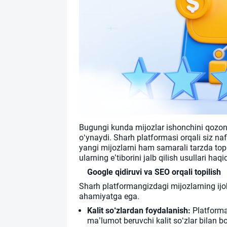
Bugungi kunda mijozlar ishonchini qozonis
o‘ynaydi. Sharh platformasi orqali siz naf
yangi mijozlarni ham samarali tarzda top
ularning e’tiborini jalb qilish usullari ha
Google qidiruvi va SEO orqali topilish
Sharh platformangizdagi mijozlarning ijobi
ahamiyatga ega.
Kalit so‘zlardan foydalanish:
Platforma
ma’lumot beruvchi kalit so‘zlar bilan b