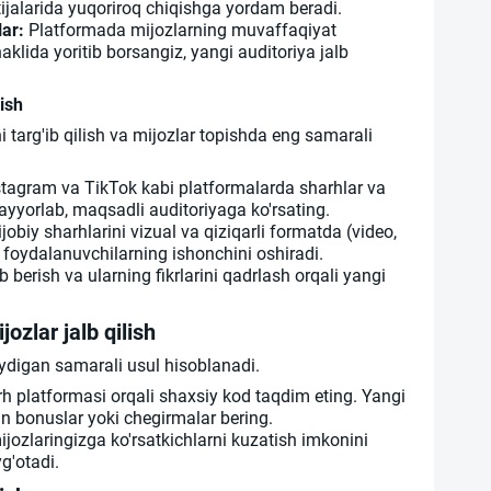
tijalarida yuqoriroq chiqishga yordam beradi.
ar:
Platformada mijozlarning muvaffaqiyat
aklida yoritib borsangiz, yangi auditoriya jalb
pish
 targ'ib qilish va mijozlar topishda eng samarali
tagram va TikTok kabi platformalarda sharhlar va
ayyorlab, maqsadli auditoriyaga ko'rsating.
jobiy sharhlarini vizual va qiziqarli formatda (video,
 foydalanuvchilarning ishonchini oshiradi.
 berish va ularning fikrlarini qadrlash orqali yangi
jozlar jalb qilish
aydigan samarali usul hisoblanadi.
h platformasi orqali shaxsiy kod taqdim eting. Yangi
un bonuslar yoki chegirmalar bering.
ijozlaringizga ko'rsatkichlarni kuzatish imkonini
g'otadi.