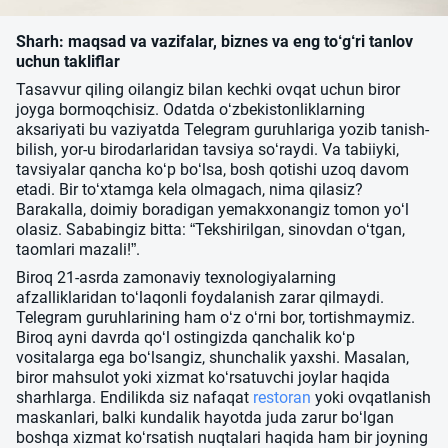
Sharh: maqsad va vazifalar, biznes va eng to‘g‘ri tanlov
uchun takliflar
Tasavvur qiling oilangiz bilan kechki ovqat uchun biror
joyga bormoqchisiz. Odatda o‘zbekistonliklarning
aksariyati bu vaziyatda Telegram guruhlariga yozib tanish-
bilish, yor-u birodarlaridan tavsiya so‘raydi. Va tabiiyki,
tavsiyalar qancha ko‘p bo‘lsa, bosh qotishi uzoq davom
etadi. Bir to‘xtamga kela olmagach, nima qilasiz?
Barakalla, doimiy boradigan yemakxonangiz tomon yo‘l
olasiz. Sababingiz bitta: “Tekshirilgan, sinovdan o‘tgan,
taomlari mazali!”.
Biroq 21-asrda zamonaviy texnologiyalarning
afzalliklaridan to‘laqonli foydalanish zarar qilmaydi.
Telegram guruhlarining ham o‘z o‘rni bor, tortishmaymiz.
Biroq ayni davrda qo‘l ostingizda qanchalik ko‘p
vositalarga ega bo‘lsangiz, shunchalik yaxshi. Masalan,
biror mahsulot yoki xizmat ko‘rsatuvchi joylar haqida
sharhlarga. Endilikda siz nafaqat
restoran
yoki ovqatlanish
maskanlari, balki kundalik hayotda juda zarur bo‘lgan
boshqa xizmat ko‘rsatish nuqtalari haqida ham bir joyning