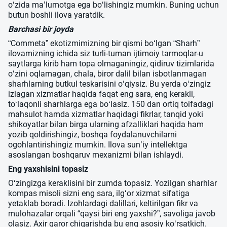
o‘zida ma’lumotga ega bo‘lishingiz mumkin. Buning uchun
butun boshli ilova yaratdik.
Barchasi bir joyda
“Commeta” ekotizmimizning bir qismi bo‘lgan “Sharh”
ilovamizning ichida siz turli-tuman ijtimoiy tarmoqlar-u
saytlarga kirib ham topa olmaganingiz, qidiruv tizimlarida
o‘zini oqlamagan, chala, biror dalil bilan isbotlanmagan
sharhlarning butkul teskarisini o‘qiysiz. Bu yerda o‘zingiz
izlagan xizmatlar haqida faqat eng sara, eng kerakli,
to‘laqonli sharhlarga ega bo‘lasiz. 150 dan ortiq toifadagi
mahsulot hamda xizmatlar haqidagi fikrlar, tanqid yoki
shikoyatlar bilan birga ularning afzalliklari haqida ham
yozib qoldirishingiz, boshqa foydalanuvchilarni
ogohlantirishingiz mumkin. Ilova sun’iy intellektga
asoslangan boshqaruv mexanizmi bilan ishlaydi.
Eng yaxshisini topasiz
O‘zingizga keraklisini bir zumda topasiz. Yozilgan sharhlar
kompas misoli sizni eng sara, ilg‘or xizmat sifatiga
yetaklab boradi. Izohlardagi dalillari, keltirilgan fikr va
mulohazalar orqali “qaysi biri eng yaxshi?”, savoliga javob
olasiz. Axir qaror chiqarishda bu eng asosiy ko‘rsatkich.