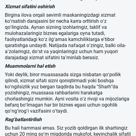
Xizmat sifatini oshirish
Birgina ilova orqali sevimli maskaningizdagi xizmat
ko‘rsatish darajasini bir necha karra orttirish o‘z
qo‘lingizda. Aynan sizning izohlaringiz, taklif va
mulohazalaringiz biznes egalariga oyna tutadi,
faoliyatlaridagi ko‘z ilg‘amas kamchiliklarga e’tibor
qaratishga undaydi. Natijada nafaqat o‘zingiz, balki oila-
a’zolaringiz, do‘st va yaqinlaringiz uchun ham yuqori
darajadagi xizmat sifatini ta’minlab berasiz.
Muammolarni hal etish
Yoki deylik, biror muassasada sizga nisbatan qo‘pollik
qilindi, xizmat sifati sizni qoniqtirmadi yoki boshqa
ko‘ngilsizlik yuz bergan taqdirda bu haqda “Sharh”da
yozishingiz, muassasa rahbarlarini harakatga
chorlashingiz mumkin. Ayni vosita o‘z rivoji va mijozlariga
befarq bo‘lmagan har bir biznes egasi uchun ogohlik
qo‘ng‘irog‘i vazifasini o‘taydi.
Rag‘batlantirilish
Bu hali hammasi emas. Siz yozib qoldirgan ilk sharhingiz
uchun 20 ming so‘m miqdorida mukofot, keyinchalik sifatli