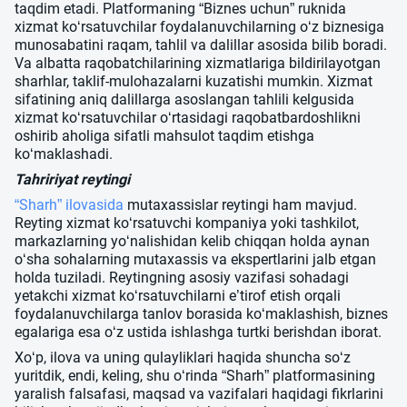
taqdim etadi. Platformaning “Biznes uchun” ruknida
xizmat ko‘rsatuvchilar foydalanuvchilarning o‘z biznesiga
munosabatini raqam, tahlil va dalillar asosida bilib boradi.
Va albatta raqobatchilarining xizmatlariga bildirilayotgan
sharhlar, taklif-mulohazalarni kuzatishi mumkin. Xizmat
sifatining aniq dalillarga asoslangan tahlili kelgusida
xizmat ko‘rsatuvchilar o‘rtasidagi raqobatbardoshlikni
oshirib aholiga sifatli mahsulot taqdim etishga
ko‘maklashadi.
Tahririyat reytingi
“Sharh” ilovasida
mutaxassislar reytingi ham mavjud.
Reyting xizmat ko‘rsatuvchi kompaniya yoki tashkilot,
markazlarning yo‘nalishidan kelib chiqqan holda aynan
o‘sha sohalarning mutaxassis va ekspertlarini jalb etgan
holda tuziladi. Reytingning asosiy vazifasi sohadagi
yetakchi xizmat ko‘rsatuvchilarni e’tirof etish orqali
foydalanuvchilarga tanlov borasida ko‘maklashish, biznes
egalariga esa o‘z ustida ishlashga turtki berishdan iborat.
Xo‘p, ilova va uning qulayliklari haqida shuncha so‘z
yuritdik, endi, keling, shu o‘rinda “Sharh” platformasining
yaralish falsafasi, maqsad va vazifalari haqidagi fikrlarini