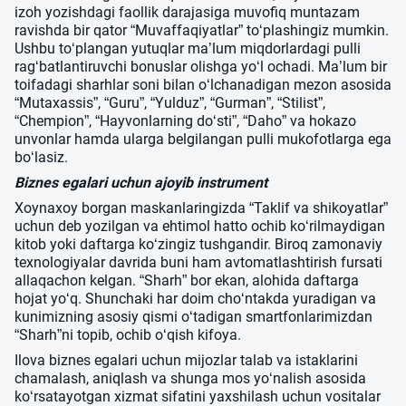
izoh yozishdagi faollik darajasiga muvofiq muntazam
ravishda bir qator “Muvaffaqiyatlar” to‘plashingiz mumkin.
Ushbu to‘plangan yutuqlar ma’lum miqdorlardagi pulli
rag‘batlantiruvchi bonuslar olishga yo‘l ochadi. Ma’lum bir
toifadagi sharhlar soni bilan o‘lchanadigan mezon asosida
“Mutaxassis”, “Guru”, “Yulduz”, “Gurman”, “Stilist”,
“Chempion”, “Hayvonlarning do‘sti”, “Daho” va hokazo
unvonlar hamda ularga belgilangan pulli mukofotlarga ega
bo‘lasiz.
Biznes egalari uchun ajoyib instrument
Xoynaxoy borgan maskanlaringizda “Taklif va shikoyatlar”
uchun deb yozilgan va ehtimol hatto ochib ko‘rilmaydigan
kitob yoki daftarga ko‘zingiz tushgandir. Biroq zamonaviy
texnologiyalar davrida buni ham avtomatlashtirish fursati
allaqachon kelgan. “Sharh” bor ekan, alohida daftarga
hojat yo‘q. Shunchaki har doim cho‘ntakda yuradigan va
kunimizning asosiy qismi o‘tadigan smartfonlarimizdan
“Sharh”ni topib, ochib o‘qish kifoya.
Ilova biznes egalari uchun mijozlar talab va istaklarini
chamalash, aniqlash va shunga mos yo‘nalish asosida
ko‘rsatayotgan xizmat sifatini yaxshilash uchun vositalar