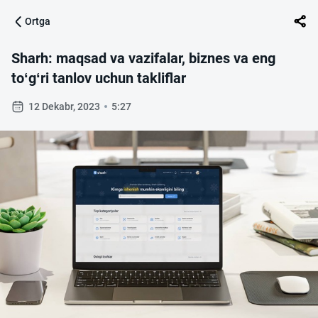
Ortga
Sharh: maqsad va vazifalar, biznes va eng
to‘g‘ri tanlov uchun takliflar
12 Dekabr, 2023
5:27