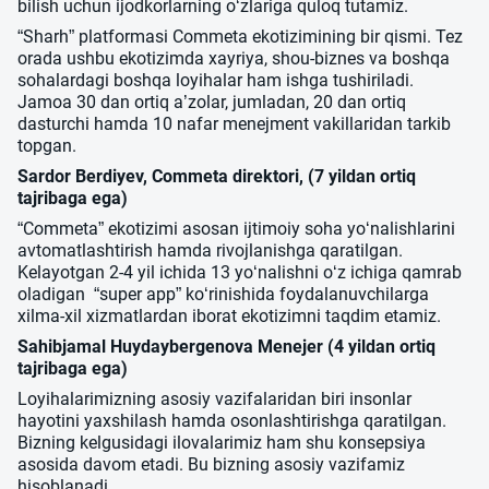
bilish uchun ijodkorlarning o‘zlariga quloq tutamiz.
“Sharh” platformasi Commeta ekotizimining bir qismi. Tez
orada ushbu ekotizimda xayriya, shou-biznes va boshqa
sohalardagi boshqa loyihalar ham ishga tushiriladi.
Jamoa 30 dan ortiq a’zolar, jumladan, 20 dan ortiq
dasturchi hamda 10 nafar menejment vakillaridan tarkib
topgan.
Sardor Berdiyev, Commeta direktori, (7 yildan ortiq
tajribaga ega)
“Commeta” ekotizimi asosan ijtimoiy soha yo‘nalishlarini
avtomatlashtirish hamda rivojlanishga qaratilgan.
Kelayotgan 2-4 yil ichida 13 yo‘nalishni o‘z ichiga qamrab
oladigan “super app” ko‘rinishida foydalanuvchilarga
xilma-xil xizmatlardan iborat ekotizimni taqdim etamiz.
Sahibjamal Huydaybergenova Menejer (4 yildan ortiq
tajribaga ega)
Loyihalarimizning asosiy vazifalaridan biri insonlar
hayotini yaxshilash hamda osonlashtirishga qaratilgan.
Bizning kelgusidagi ilovalarimiz ham shu konsepsiya
asosida davom etadi. Bu bizning asosiy vazifamiz
hisoblanadi.