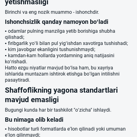
yetishmasligi
Birinchi va eng nozik muammo - ishonchdir.
Ishonchsizlik qanday namoyon bo‘ladi
• odamlar pulning manzilga yetib borishiga shubha
qilishadi;
• firibgarlik yo‘li bilan pul yig‘ishdan xavotirga tushishadi;
• kim javobgar ekanligini tushunishmaydi;
• kamdan-kam hollarda yordamning aniq natijasini
ko‘rishadi.
Hatto ezgu niyatlar mavjud bo‘lsa ham, bu xayriya
ishlarida muntazam ishtirok etishga bo‘lgan intilishni
pasaytiradi.
Shaffoflikning yagona standartlari
mavjud emasligi
Bugungi kunda har bir tashkilot "o‘zicha" ishlaydi.
Bu nimaga olib keladi
• hisobotlar turli formatlarda e’lon qilinadi yoki umuman
e’lon qilinmaydi;