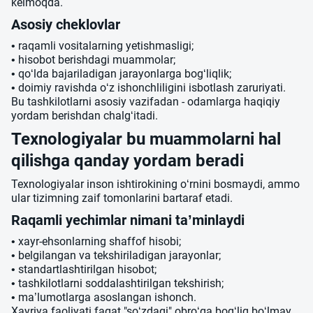
kelmoqda.
Asosiy cheklovlar
• raqamli vositalarning yetishmasligi;
• hisobot berishdagi muammolar;
• qo‘lda bajariladigan jarayonlarga bog‘liqlik;
• doimiy ravishda o‘z ishonchliligini isbotlash zaruriyati.
Bu tashkilotlarni asosiy vazifadan - odamlarga haqiqiy
yordam berishdan chalg‘itadi.
Texnologiyalar bu muammolarni hal
qilishga qanday yordam beradi
Texnologiyalar inson ishtirokining o‘rnini bosmaydi, ammo
ular tizimning zaif tomonlarini bartaraf etadi.
Raqamli yechimlar nimani ta’minlaydi
• xayr-ehsonlarning shaffof hisobi;
• belgilangan va tekshiriladigan jarayonlar;
• standartlashtirilgan hisobot;
• tashkilotlarni soddalashtirilgan tekshirish;
• ma’lumotlarga asoslangan ishonch.
Xayriya faoliyati faqat "so‘zdagi" obro‘ga bog‘liq bo‘lmay