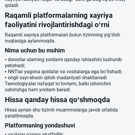
qoladi.
Raqamli platformalarning xayriya
faoliyatini rivojlantirishdagi o‘rni
Raqamli xayriya platformalari butun tizimning yig‘ilish
nuqtasiga aylanmoqda.
Nima uchun bu muhim
• donorlar ularning yordami qanday ishlashini tushunib
yetishadi;
• NNTlar yagona qoidalar va vositalarga ega bo‘lishadi;
• ongli xayr-ehson qilish madaniyati shakllanadi.
Texnologiyalar nafaqat to‘lovlarni, balki ishonchni
oshirishga ham yordam beradi.
Hissa qanday hissa qo‘shmoqda
Hissa aynan shu tizimli muammolarga javob sifatida
yaratilmoqda.
Platformaning yondashuvi
• va’dalar o‘rniga shaffoflik;