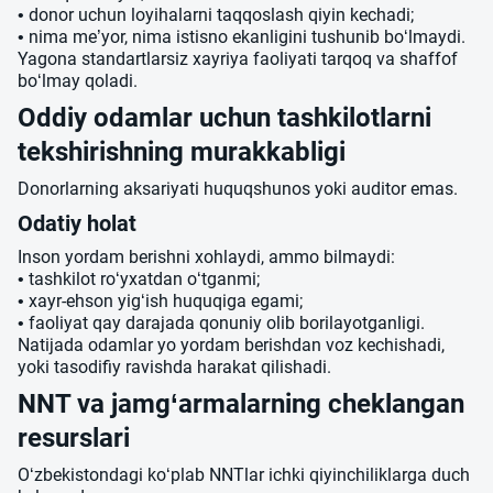
• donor uchun loyihalarni taqqoslash qiyin kechadi;
• nima me’yor, nima istisno ekanligini tushunib bo‘lmaydi.
Yagona standartlarsiz xayriya faoliyati tarqoq va shaffof
bo‘lmay qoladi.
Oddiy odamlar uchun tashkilotlarni
tekshirishning murakkabligi
Donorlarning aksariyati huquqshunos yoki auditor emas.
Odatiy holat
Inson yordam berishni xohlaydi, ammo bilmaydi:
• tashkilot ro‘yxatdan o‘tganmi;
• xayr-ehson yig‘ish huquqiga egami;
• faoliyat qay darajada qonuniy olib borilayotganligi.
Natijada odamlar yo yordam berishdan voz kechishadi,
yoki tasodifiy ravishda harakat qilishadi.
NNT va jamg‘armalarning cheklangan
resurslari
O‘zbekistondagi ko‘plab NNTlar ichki qiyinchiliklarga duch