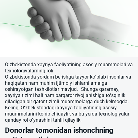
O‘zbekistonda xayriya faoliyatining asosiy muammolari va
texnologiyalarning roli
O‘zbekistonda yordam berishga tayyor ko‘plab insonlar va
haqiqatan ham muhim ijtimoiy ishlarni amalga
oshirayotgan tashkilotlar mavjud. Shunga qaramay,
xayriya tizimi hali ham barqaror rivojlanishiga to‘sqinlik
qiladigan bir qator tizimli muammolarga duch kelmoqda.
Keling, O‘zbekistondagi xayriya faoliyatining asosiy
muammolarini ko‘rib chiqaylik va bu yerda texnologiyalar
qanday rol o‘ynashini tahlil qilaylik.
Donorlar tomonidan ishonchning