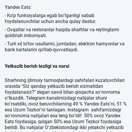
Yandex Eats:
- Ko'p funksiyalarga egab bo’lganligi sabab
foydalanuvchilar uchun ancha qulay dastur.
- Ovqatlar va restoranlar haqida sharhlar va reytinglarni
qoldirish imkoniyati.
- Turli xil to'lov usullarini, jumladan, elektron hamyonlar va
bank kartalarini qo'llab-quvvatlaydi.
Yetkazib berish tezligi va narxi
Sharhning ijtimoiy tarmoqlardagi sahifalari kuzatuvchilari
orasida “Siz qanday yetkazib berish xizmatidan
foydalanasiz?” degan savol bilan qisqacha so‘rovnoma
o‘tkazdik. Telegram kanalimizdagi natijalar shuni
ko‘rsatdiki, ovoz beruvchilarning 49 % Yandex Eats’ni, 51 %
esa Uzum Tezkor’ni tanlagan. Instagram sahifamizdagi
so‘rovnoma natijalari esa teng bo’ldi! 50% ovoz Yandex
Eats foydasiga, qolgan 50% esa Uzum Tezkor foydasiga
berildi. Bu natijalar O‘zbekistondagi ikki yetakchi yetkazib