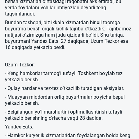
berish xizmatlari o‘rtasidagi raqobatni aks ettiradi, bu
yerda foydalanuvchilar imtiyozlari deyarli teng
taqsimlanadi.
Bundan tashqari, biz ikkala xizmatdan bir xil taomga
buyurtma berish orqali kichik tajriba o'tkazdik. Tajribamoz
natijasi o’zimizga ham juda qiziqarli bo‘ldi. Shu tariqa,
buyurtmani Yandex Eats 27 daqiqada, Uzum Tezkor esa
16 daqiqada yetkazib berdi.
Uzum Tezkor:
- Keng hamkorlar tarmog'i tufayli Toshkent bo'ylab tez
yetkazib berish.
- Qulay narxlar va tez-tez o’tkazilib turadigan aksiyalar.
- Muayyan miqdordan ortiq buyurtmalar bo'yicha bepul
yetkazib berish.
- Belgilangan yo’l marshurtini optimallashtirish tufayli
yetkazib berishning o'rtacha vaqti 28 daqiqa.
Yandex Eats:
- Hamkor kuryerlik xizmatlaridan foydalangan holda keng