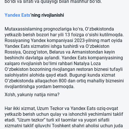
bo‘ldi va sifati va qulayligi bilan mashhur bo‘ldi.
Yandex Eats
’ning rivojlanishi
Mutaxassislarning prognozlariga ko‘ra, O‘zbekistonda
yetkazib berish bozori har yili 13 foizga o‘sishi kutilmoqda.
Rossiyaning Yandex kompaniyasi 2023-yilning mart oyida
Yandex Eats xizmatini ishga tushirdi va O‘zbekiston
Rossiya, Qozog‘iston, Belarus va Armanistondan keyin
beshinchi davlatga aylandi. Yandex Eats kompaniyasining
xalqaro rivojlanish boʻlimi rahbari Natalya Loza
Oʻzbekiston bozorining rivojlangan restoran biznesi tufayli
salohiyatini alohida qayd etadi. Bugungi kunda xizmat
O’zbekistonda allaqachon 800 dan ortiq mahalliy biznesini
rivojlantirishga yordam bermoqda.
Xo'sh, yakuniy natija nima?
Har ikki xizmat, Uzum Tezkor va Yandex Eats oziq-ovqat
yetkazib berish uchun qulay va ishonchli yechimlarni taklif
etadi. “Uzum tezkor” turli xil taomlar va yuqori sifatli
xizmatni taklif qiluvchi Toshkent shahri aholisi uchun juda