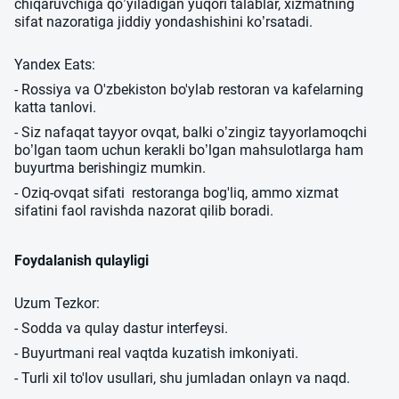
chiqaruvchiga qo’yiladigan yuqori talablar, xizmatning
sifat nazoratiga jiddiy yondashishini ko’rsatadi.
Yandex Eats:
- Rossiya va O'zbekiston bo'ylab restoran va kafelarning
katta tanlovi.
- Siz nafaqat tayyor ovqat, balki o’zingiz tayyorlamoqchi
bo’lgan taom uchun kerakli bo’lgan mahsulotlarga ham
buyurtma berishingiz mumkin.
- Oziq-ovqat sifati restoranga bog'liq, ammo xizmat
sifatini faol ravishda nazorat qilib boradi.
Foydalanish qulayligi
Uzum Tezkor:
- Sodda va qulay dastur interfeysi.
- Buyurtmani real vaqtda kuzatish imkoniyati.
- Turli xil to'lov usullari, shu jumladan onlayn va naqd.