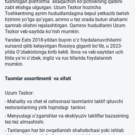
tushirilgan platforma allaqachon ko‘pchilikning qalbini
zabt etishga ulgurgan. Uzum Tezkor hozircha
Toshkentning ayrim hududlaridagina bepul yetkazib berish
tizimini yo’lga qo’ygan, ammo u tez orada butun shaharni
qamrab olishni rejalashtirgan. Qamrov hududlarini Uzum
Tezkor veb-saytida ko’rish mumkin.
Yandex Eats 2018-yildan buyon o‘z foydalanuvchilarini
xursand qilib kelayotgan Rossiya giganti bo‘lib, u 2023-
yilda O‘zbekistonga kirib keldi. Ilova va veb-saytdan uch
tilda ya’ni o‘zbek, ingliz va rus tillarida foydalanish
mumkin.
Taomlar assortimenti va sifati
Uzum Tezkor:
- Mahalliy va chet el oshxonasi taomlarini taklif qiluvchi
restoranlarning yirik hajmdagi tanlovi.
- Menyudagi o’zgarishlar va eksklyuziv takliflar bazasining
tez-tez almashishi.
- Tanlangan har bir ovqatlanish shahobchasi yoki ishlab