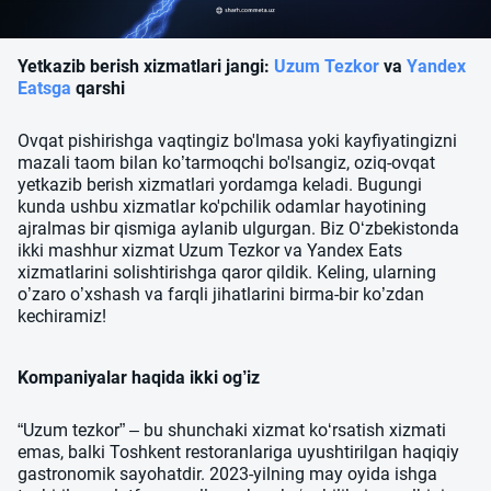
Yetkazib berish xizmatlari jangi:
Uzum Tezkor
va
Yandex
Eatsga
qarshi
Ovqat pishirishga vaqtingiz bo'lmasa yoki kayfiyatingizni
mazali taom bilan ko’tarmoqchi bo'lsangiz, oziq-ovqat
yetkazib berish xizmatlari yordamga keladi. Bugungi
kunda ushbu xizmatlar ko'pchilik odamlar hayotining
ajralmas bir qismiga aylanib ulgurgan. Biz O‘zbekistonda
ikki mashhur xizmat Uzum Tezkor va Yandex Eats
xizmatlarini solishtirishga qaror qildik. Keling, ularning
o’zaro o’xshash va farqli jihatlarini birma-bir ko’zdan
kechiramiz!
Kompaniyalar haqida ikki og’iz
“Uzum tezkor” – bu shunchaki xizmat ko‘rsatish xizmati
emas, balki Toshkent restoranlariga uyushtirilgan haqiqiy
gastronomik sayohatdir. 2023-yilning may oyida ishga