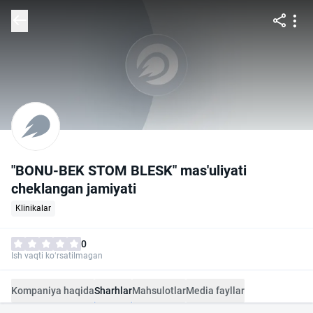
"BONU-BEK STOM BLESK" mas'uliyati
cheklangan jamiyati
Klinikalar
0
Ish vaqti ko‘rsatilmagan
Kompaniya haqida
Sharhlar
Mahsulotlar
Media fayllar