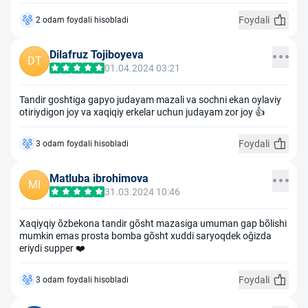
Foydali
2 odam foydali hisobladi
Dilafruz Tojiboyeva
DT
01.04.2024 03:21
Tandir goshtiga gapyo judayam mazali va sochni ekan oylaviy
otiriydigon joy va xaqiqiy erkelar uchun judayam zor joy 👍
Foydali
3 odam foydali hisobladi
Matluba ibrohimova
MI
31.03.2024 10:46
Xaqiyqiy õzbekona tandir gõsht mazasiga umuman gap bõlishi
mumkin emas prosta bomba gõsht xuddi saryoqdek oĝizda
eriydi supper ❤️
Foydali
3 odam foydali hisobladi