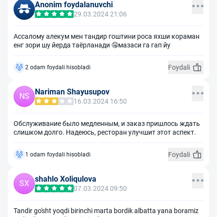
Anonim foydalanuvchi
29.03.2024 21:06
Ассалому алекум мен тандир гоштини роса яхши кораман
енг зори шу йерда таёрланади 🤤мазаси га гап йу
Foydali
2 odam foydali hisobladi
Nariman Shayusupov
NS
16.03.2024 16:50
Обслуживание было медленным, и заказ пришлось ждать
слишком долго. Надеюсь, ресторан улучшит этот аспект.
Foydali
1 odam foydali hisobladi
shahlo Xoliqulova
SX
07.03.2024 09:50
Tandir go'sht yoqdi birinchi marta bordik albatta yana boramiz