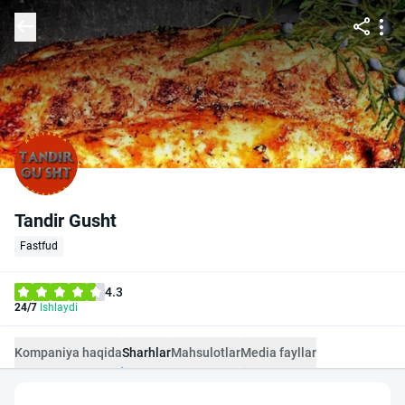
Tandir Gusht
Fastfud
4.3
24/7
Ishlaydi
Kompaniya haqida
Sharhlar
Mahsulotlar
Media fayllar