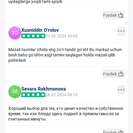
uydagilarga yoqdi tami ajoyib
Foydali
Xusniddin Oʻrolov
XO
03.03.2024 00:02
Mazali taomlar ichida eng zoʻri tandir goʻsht Bu markaz uchun
besh baho goʻshtni asgl tamini saqlagan holda mazali qilib
pishiriladi
Foydali
Sevara Rakhmonova
SR
28.02.2024 00:16
Хороший выбор для тех, кто ценит качество и собственное
время, так как блюда здесь подают в прямом смысле за
считанные минуты.
Foydali