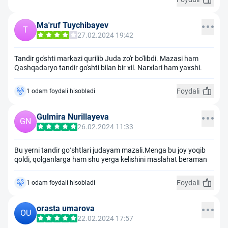
Ma'ruf Tuychibayev
T
27.02.2024 19:42
Tandir go'shti markazi qurilib Juda zo'r bo'libdi. Mazasi ham
Qashqadaryo tandir go'shti bilan bir xil. Narxlari ham yaxshi.
Foydali
1 odam foydali hisobladi
Gulmira Nurillayeva
GN
26.02.2024 11:33
Bu yerni tandir goʻshtlari judayam mazali.Menga bu joy yoqib
qoldi, qolganlarga ham shu yerga kelishini maslahat beraman
Foydali
1 odam foydali hisobladi
orasta umarova
OU
22.02.2024 17:57