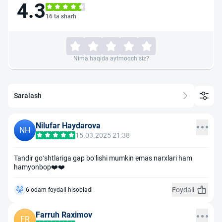
4.3
16 ta sharh
Nima haqida aytmoqchisiz?
Saralash
Nilufar Haydarova
NH
15.03.2025 21:38
Tandir goʻshtlariga gap boʻlishi mumkin emas narxlari ham
hamyonbop❤️❤️
Foydali
6 odam foydali hisobladi
Farruh Raximov
FR