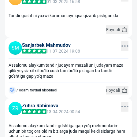
01.03.2025 16:58
Tandir goshtini yaxwi koraman ayniqsa qizarib pishganida
Foydali
Sanjarbek Mahmudov
SM
11.07.2024 19:08
Assalomu alaykum tandir judayam mazali uni judayam maza
qilib yeysiz xil xil bo'lib xush tam bo'lib pishgan bu tandir
go'shtiga gap yo'q maza
Foydali
7 odam foydali hisobladi
Zuhra Rahimova
ZR
13.04.2024 00:54
Assalomu alaykum tandir go'shtiga gap yo'q mehmonlarim
uchun bir tog'ora oldim bizlarga juda maqul keldi sizlarga ham
albatta tavsiya etaman.