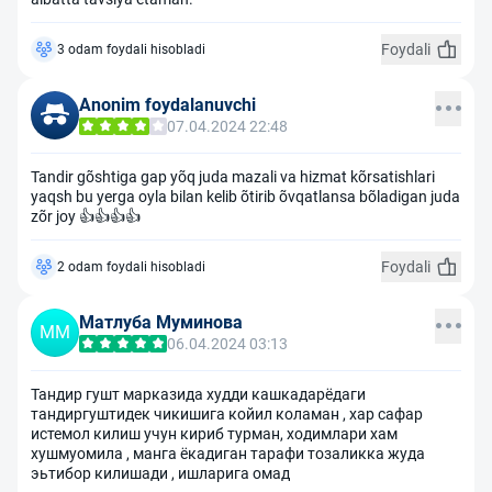
Foydali
3 odam foydali hisobladi
Anonim foydalanuvchi
07.04.2024 22:48
Tandir gõshtiga gap yõq juda mazali va hizmat kõrsatishlari
yaqsh bu yerga oyla bilan kelib õtirib õvqatlansa bõladigan juda
zõr joy 👍👍👍👍
Foydali
2 odam foydali hisobladi
Матлуба Муминова
ММ
06.04.2024 03:13
Тандир гушт марказида худди кашкадарёдаги
тандиргуштидек чикишига койил коламан , хар сафар
истемол килиш учун кириб турман, ходимлари хам
хушмуомила , манга ёкадиган тарафи тозаликка жуда
эьтибор килишади , ишларига омад