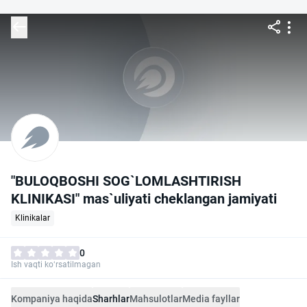
"BULOQBOSHI SOG`LOMLASHTIRISH
KLINIKASI" mas`uliyati cheklangan jamiyati
Klinikalar
0
Ish vaqti ko‘rsatilmagan
Kompaniya haqida
Sharhlar
Mahsulotlar
Media fayllar