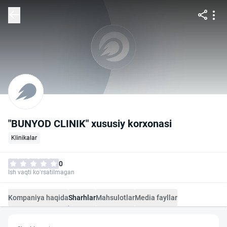
"BUNYOD CLINIK" xususiy korxonasi
Klinikalar
0
Ish vaqti ko‘rsatilmagan
Kompaniya haqida
Sharhlar
Mahsulotlar
Media fayllar