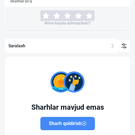
Sharhlar yo‘q
Nima haqida aytmoqchisiz?
Saralash
Sharhlar mavjud emas
Sharh qoldirish