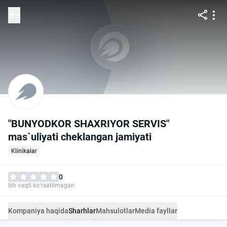
"BUNYODKOR SHAXRIYOR SERVIS"
mas`uliyati cheklangan jamiyati
Klinikalar
0
Ish vaqti ko‘rsatilmagan
Kompaniya haqida
Sharhlar
Mahsulotlar
Media fayllar