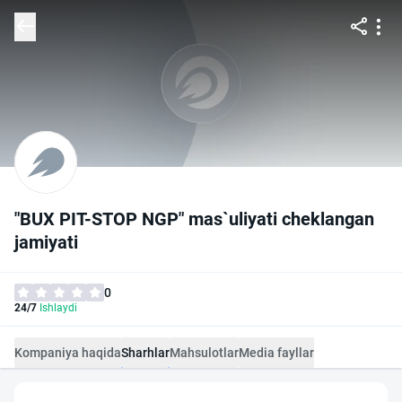
"BUX PIT-STOP NGP" mas`uliyati cheklangan
jamiyati
0
24/7
Ishlaydi
Kompaniya haqida
Sharhlar
Mahsulotlar
Media fayllar