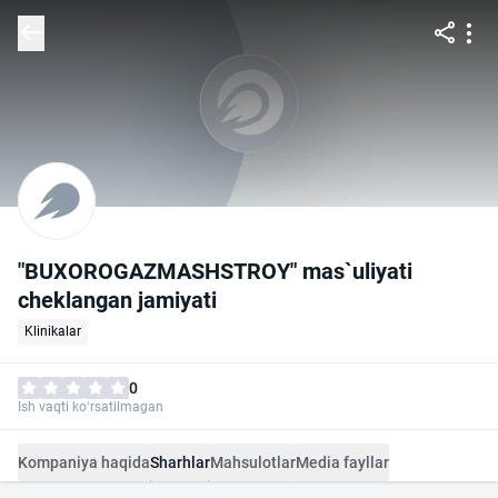
"BUXOROGAZMASHSTROY" mas`uliyati
cheklangan jamiyati
Klinikalar
0
Ish vaqti ko‘rsatilmagan
Kompaniya haqida
Sharhlar
Mahsulotlar
Media fayllar