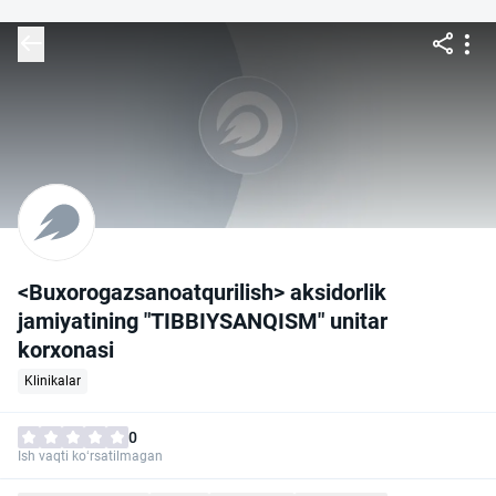
<Buxorogazsanoatqurilish> aksidorlik
jamiyatining "TIBBIYSANQISM" unitar
korxonasi
Klinikalar
0
Ish vaqti ko‘rsatilmagan