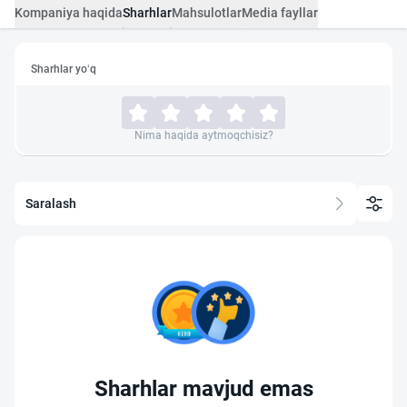
Kompaniya haqida
Sharhlar
Mahsulotlar
Media fayllar
Sharhlar yo‘q
Nima haqida aytmoqchisiz?
Saralash
Sharhlar mavjud emas