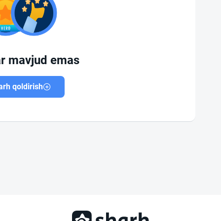
ar mavjud emas
rh qoldirish