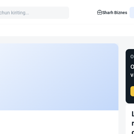
Sharh Biznes
O
O
v