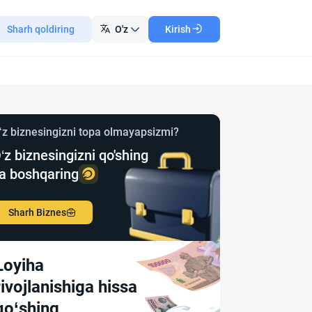
Sharh qoldiring
O'z
Kirish
‘z biznesingizni topa olmayapsizmi?
‘z biznesingizni qo'shing
a boshqaring
Sharh Biznes
Loyiha
rivojlanishiga hissa
qo‘shing