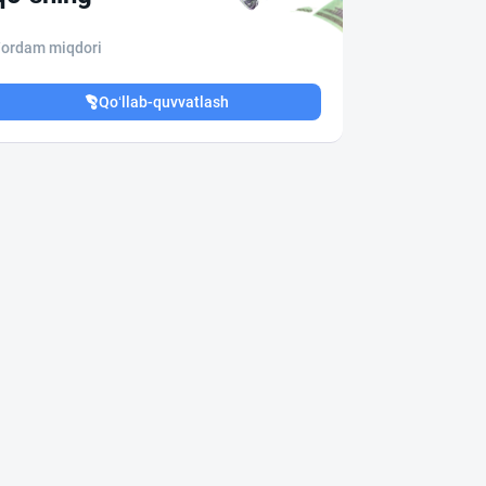
ordam miqdori
Qo‘llab-quvvatlash