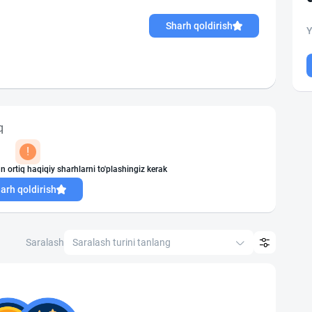
Sharh qoldirish
Y
q
!
n ortiq haqiqiy sharhlarni to'plashingiz kerak
arh qoldirish
Saralash
Saralash turini tanlang