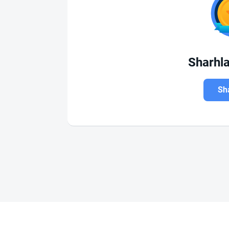
Sharhl
Sha