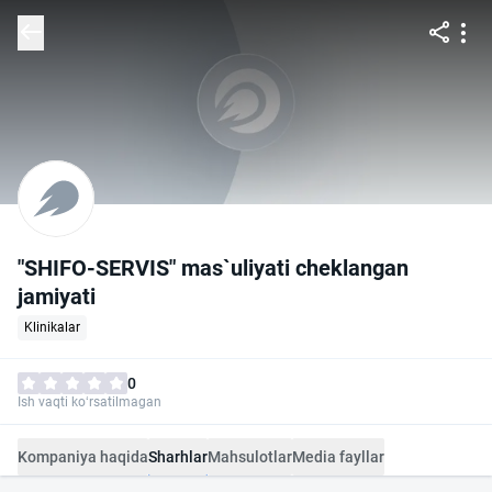
"SHIFO-SERVIS" mas`uliyati cheklangan
jamiyati
Klinikalar
0
Ish vaqti ko‘rsatilmagan
Kompaniya haqida
Sharhlar
Mahsulotlar
Media fayllar